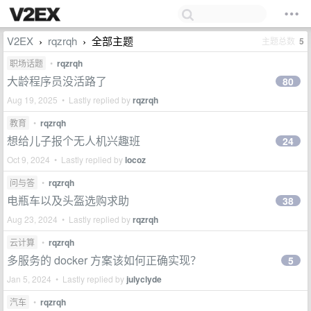
V2EX
rqzrqh
全部主题
主题总数
5
›
›
职场话题
•
rqzrqh
大龄程序员没活路了
80
Aug 19, 2025 • Lastly replied by
rqzrqh
教育
•
rqzrqh
想给儿子报个无人机兴趣班
24
Oct 9, 2024 • Lastly replied by
locoz
问与答
•
rqzrqh
电瓶车以及头盔选购求助
38
Aug 23, 2024 • Lastly replied by
rqzrqh
云计算
•
rqzrqh
多服务的 docker 方案该如何正确实现？
5
Jan 5, 2024 • Lastly replied by
julyclyde
汽车
•
rqzrqh