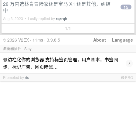
28 万内选林肯冒险家还是宝马 X1 还是其他，纠结
15
中
Aug 3, 2023 • Lastly replied by
rqzrqh
1/1
© 2026 V2EX · 11ms · 3.9.8.5
About
·
Language
浏览器插件 - Stay
侧边栏化你的浏览器 支持标签页管理，用户脚本，书签同
›
步，标记广告，网页暗黑…
Promoted by
ris
PRO