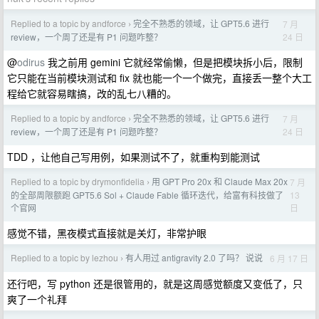
Replied to a topic by andforce
完全不熟悉的领域，让 GPT5.6 进行
7 月
›
24 日
review，一个周了还是有 P1 问题咋整？
@
odirus
我之前用 gemini 它就经常偷懒，但是把模块拆小后，限制
它只能在当前模块测试和 fix 就也能一个一个做完，直接丢一整个大工
程给它就容易瞎搞，改的乱七八糟的。
Replied to a topic by andforce
完全不熟悉的领域，让 GPT5.6 进行
7 月
›
24 日
review，一个周了还是有 P1 问题咋整？
TDD ，让他自己写用例，如果测试不了，就重构到能测试
Replied to a topic by drymonfidelia
用 GPT Pro 20x 和 Claude Max 20x
7 月
›
13
的全部周限额跑 GPT5.6 Sol + Claude Fable 循环迭代，给富有科技做了
日
个官网
感觉不错，黑夜模式直接就是关灯，非常护眼
Replied to a topic by lezhou
有人用过 antigravity 2.0 了吗？ 说说
6 月 17 日
›
还行吧，写 python 还是很管用的，就是这周感觉额度又变低了，只
爽了一个礼拜