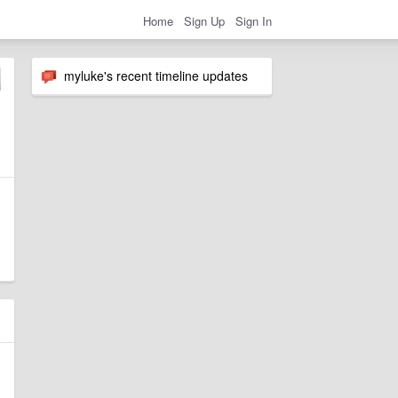
Home
Sign Up
Sign In
myluke's recent timeline updates