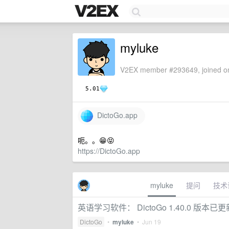
myluke
V2EX member #293649, joined on
5.01
DictoGo.app
呃。。😁😝
https://DictoGo.app
myluke
提问
技术
英语学习软件： DictoGo 1.40.0 版本已更
DictoGo
•
myluke
•
Jun 19