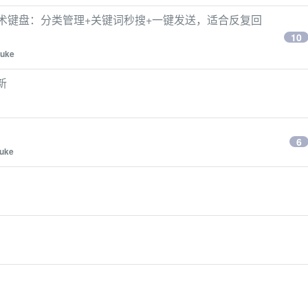
话术键盘：分类管理+关键词秒搜+一键发送，适合反复回
10
uke
新
6
uke