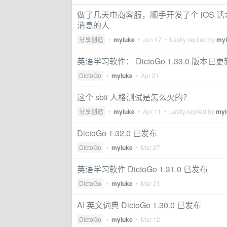
做了几天电商客服，顺手开发了个 iOS 
消息的人
分享创造
•
myluke
•
Jun 17
• Lastly replied by
myl
英语学习软件： DictoGo 1.33.0 版本已更
DictoGo
•
myluke
•
Apr 21
这个 sbti 人格测试是怎么火的？
分享创造
•
myluke
•
Apr 11
• Lastly replied by
myl
DictoGo 1.32.0 已发布
DictoGo
•
myluke
•
Mar 27
英语学习软件 DictoGo 1.31.0 已发布
DictoGo
•
myluke
•
Mar 21
AI 英文词典 DictoGo 1.30.0 已发布
DictoGo
•
myluke
•
Mar 12