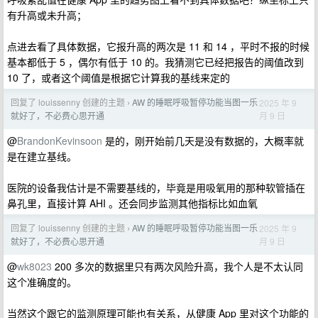
有升高或未升高；
点进去看了具体数据，它报升高的两次是 11 和 14 ，平时不报的时候
基本都低于 5 ，偶尔有低于 10 的。我猜测它已经把报告的阈值改到
10 了，或者这个阈值是根据它计算我的基线来定的
回复了 louissenny 创建的主题
AW 的睡眠呼吸暂停功能当图一乐
2025 年 9
›
月 9 日
就好了，不必费心思开通
@
BrandonKevinsoon
是的，刚开始前几天是没有数据的，大概率就
是在建立基线。
医院的设备我估计是不需要基线的，毕竟是用吸氧用的那种软管插在
鼻孔里，直接计算 AHI 。还会同步监测其他指标比如血氧
回复了 louissenny 创建的主题
AW 的睡眠呼吸暂停功能当图一乐
2025 年 9
›
月 9 日
就好了，不必费心思开通
@
wk8023
200 多次的数据里只有两次风险升高，我个人是不太认同
这个准确度的。
当然这个跟它的监测原理可能也有关系，从健康 App 里对这个功能的