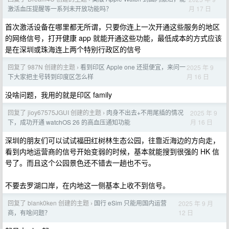
月 17 日
激活血压提醒等一系列未开放功能吗？
首次激活设备在哪里都无所谓，只要你连上一次开通这些服务的地区
的网络信号，打开健康 app 就能开通这些功能，最低成本的方式应该
是在深圳或珠海连上两个特别行政区的信号
回复了 987N 创建的主题
看到印区 Apple one 还挺便宜，来问一
2025 年 9
›
月 16 日
下大家把主号转到印度区怎么样
没啥问题，我用的就是印区 family
回复了 jioy67575JGUI 创建的主题
肉身不出去+不用尾插的情况
2025 年 9
›
月 16 日
下，成功开通 watchOS 26 的高血压通知功能
深圳的朋友们可以试试福田红树林生态公园，往靠近海边的方向走，
看到内地运营商的信号开始变弱的时候，基本就能搜到很强的 HK 信
号了。而且这个公园景色还不错去一趟也不亏。
不要去罗湖口岸，在内地这一侧基本上收不到信号。
回复了 blank0ken 创建的主题
国行 eSim 只能用国内运营
2025 年 9 月
›
12 日
商，有啥问题？