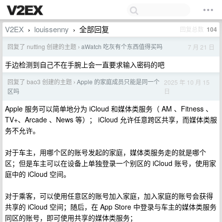
V2EX
louissenny
全部回复
回复总数
104
›
›
回复了 nutting 创建的主题
aWatch 吃灰有个东西值得买吗
7 月 21 日
›
手边检测到自己不在手腕上会一直要求输入密码的吧
回复了 bao3 创建的主题
Apple 的家庭成员只能是同一个
2025 年 10 月 15
›
日
区吗
Apple 服务可以简单地分为 iCloud 和媒体类服务（ AM 、Fitness 、
TV+、Arcade 、News 等）； iCloud 允许任意跨区共享，而媒体类服
务不允许。
对于车主，用哪个区的账号发起的家庭，媒体类服务走的就是哪个
区；但是车主可以在设备上单独登录一个别区的 iCloud 账号，使用家
庭中的 iCloud 空间。
对于乘客，可以使用任意区的账号加入家庭，加入家庭的账号会获得
共享的 iCloud 空间；随后，在 App Store 中登录与车主的媒体类服务
同区的账号，即可使用共享的媒体类服务；