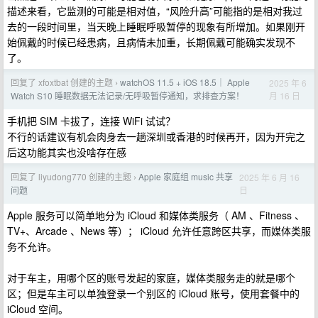
描述来看，它监测的可能是相对值，“风险升高”可能指的是相对我过
去的一段时间里，当天晚上睡眠呼吸暂停的现象有所增加。如果刚开
始佩戴的时候已经患病，且病情未加重，长期佩戴可能确实发现不
了。
回复了 xfoxtbat 创建的主题
watchOS 11.5 + iOS 18.5｜ Apple
2025 年 6
›
月 16 日
Watch S10 睡眠数据无法记录/无呼吸暂停通知，求排查方案！
手机把 SIM 卡拔了，连接 WiFi 试试？
不行的话建议有机会肉身去一趟深圳或香港的时候再开，因为开完之
后这功能其实也没啥存在感
回复了 liyudong770 创建的主题
Apple 家庭组 music 共享
2025 年 6 月 16
›
日
问题
Apple 服务可以简单地分为 iCloud 和媒体类服务（ AM 、Fitness 、
TV+、Arcade 、News 等）； iCloud 允许任意跨区共享，而媒体类服
务不允许。
对于车主，用哪个区的账号发起的家庭，媒体类服务走的就是哪个
区；但是车主可以单独登录一个别区的 iCloud 账号，使用套餐中的
iCloud 空间。