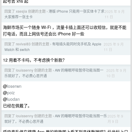
起号去 xhs 起
回复了 xsesjia 创建的主题
港版 iPhone 只能用一张实体卡了求
2025 年 9 月
›
11 日
大家推荐一张主卡
海鲜市场买一个随身 Wi-Fi ，流量卡插上面还可以收短信，就是不能
打电话，而且上网信号还会比 iPhone 好一些
回复了 revival83 创建的主题
有啥插头能同时充手机及 Apple
2025 年 9 月
›
11 日
Watch 和 switch
12 用着不卡吗，不考虑换个新款？
回复了 louissenny 创建的主题
AW 的睡眠呼吸暂停功能当图一
2025 年 9 月
›
10 日
乐就好了，不必费心思开通
@
loserwn
@
poiz
@
luodan
已经在佩戴了。
回复了 louissenny 创建的主题
AW 的睡眠呼吸暂停功能当图一乐
2025 年 9
›
月 9 日
就好了，不必费心思开通
呼吸紊乱值在健康 App 里的趋势图上看不到具体数据吧？纵坐标上只