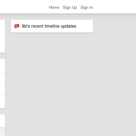
Home
Sign Up
Sign In
libi's recent timeline updates
5