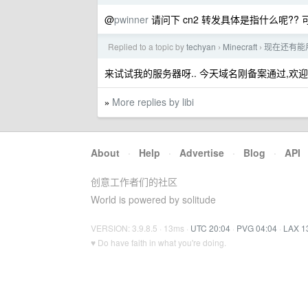
@
pwinner
请问下 cn2 转发具体是指什么呢??
Replied to a topic by
techyan
Minecraft
现在还有能用
›
›
来试试我的服务器呀.. 今天域名刚备案通过,欢迎
More replies by libi
»
About
·
Help
·
Advertise
·
Blog
·
API
创意工作者们的社区
World is powered by solitude
VERSION: 3.9.8.5 · 13ms ·
UTC 20:04
·
PVG 04:04
·
LAX 1
♥ Do have faith in what you're doing.