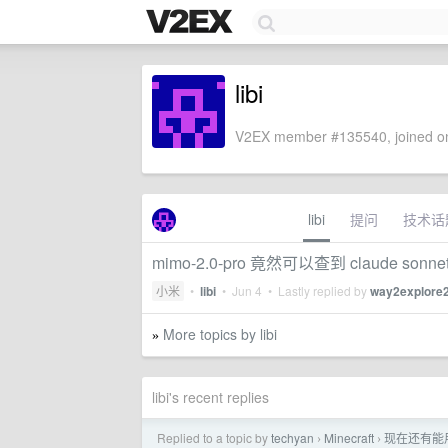
libi
V2EX member #135540, joined on
libi
提问
技术话
mimo-2.0-pro 竟然可以查到 claude 
小米
•
libi
•
Jun 4
• Lastly replied by
way2explore
More topics by libi
»
libi's recent replies
Replied to a topic by
techyan
Minecraft
现在还有能用
›
›