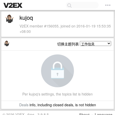
kujoq
V2EX member #156055, joined on 2016-01-19 15:53:35
+08:00
切换主题列表
Per kujoq's settings, the topics list is hidden
Deals
info, including closed deals, is not hidden
© 2026 V2EX · 6ms · 3.9.8.5
About
·
Language