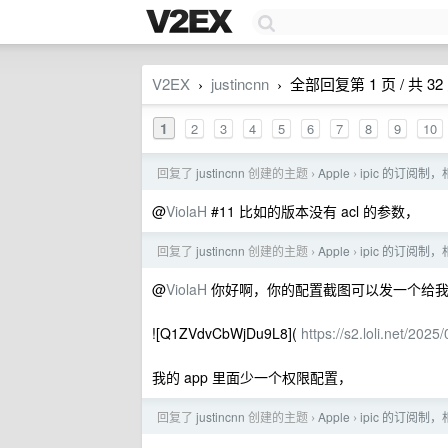
V2EX
justincnn
全部回复第 1 页 / 共 32
›
›
1
2
3
4
5
6
7
8
9
10
回复了
justincnn
创建的主题
Apple
ipic 的订阅制，
›
›
@
ViolaH
#11 比如的版本没有 acl 的参数，
回复了
justincnn
创建的主题
Apple
ipic 的订阅制，
›
›
@
ViolaH
你好啊，你的配置截图可以发一个给
![Q1ZVdvCbWjDu9L8](
https://s2.loli.net/2
我的 app 里面少一个权限配置，
回复了
justincnn
创建的主题
Apple
ipic 的订阅制，
›
›