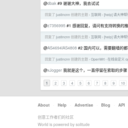
@
dbak
#9 谢谢大神，我去试试
回复了
justincnn
创建的主题
互联网
[help] 请大
›
›
@
z7356995
#1 感谢回复，请问有支持转换的
回复了
justincnn
创建的主题
互联网
[help] 请大
›
›
@
AS4694lAS4808
#2 国内可以，需要翻墙的
回复了
justincnn
创建的主题
OpenWrt
在线自定义 op
›
›
@
xJogger
我就是这个，一直停留在索取的步骤
1
2
3
4
5
6
7
8
9
10
About
·
Help
·
Advertise
·
Blog
·
API
创意工作者们的社区
World is powered by solitude