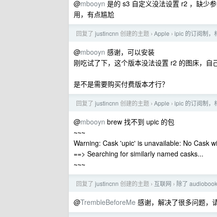
@
mbooyn
是的 s3 自定义没法设置 r2 ，
用，有点尴尬
回复了
justincnn
创建的主题
Apple
ipic 的订阅制，
›
›
@
mbooyn
感谢，可以安装
刚吃试了下，这个版本没法设置 r2 的图床，自己
是不是需要购买付费版本才行？
回复了
justincnn
创建的主题
Apple
ipic 的订阅制，
›
›
@
mbooyn
brew 找不到 upic 的包
~~~
Warning: Cask 'upic' is unavailable: No Cask wi
==> Searching for similarly named casks...
~~~
回复了
justincnn
创建的主题
互联网
除了 audiob
›
›
@
TrembleBeforeMe
感谢，解决了很多问题，请问