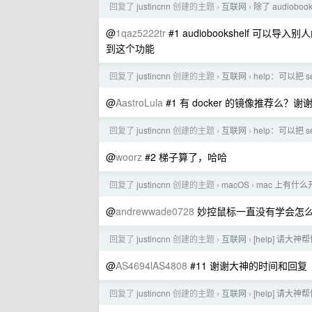
回复了
justincnn
创建的主题
互联网
除了 audiob
›
›
@
1qaz5222tr
#1 audiobookshelf 可
到这个功能
回复了
justincnn
创建的主题
互联网
help：可以把
›
›
@
AastroLula
#1 有 docker 的镜像推荐么？谢
回复了
justincnn
创建的主题
互联网
help：可以把
›
›
@
woorz
#2 梯子算了，哈哈
回复了
justincnn
创建的主题
macOS
mac 上有什
›
›
@
andrewwade0728
妙控鼠标一直没有学会怎
回复了
justincnn
创建的主题
互联网
[help] 请大
›
›
@
AS4694lAS4808
#11 谢谢大神的时间和回复
回复了
justincnn
创建的主题
互联网
[help] 请大
›
›