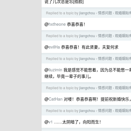
说了几次总是忘[捂脸]
Replied to a topic by
jiangchou
情感问题
观婚姻贴
›
›
@
hxtheone
恭喜恭喜！
Replied to a topic by
jiangchou
情感问题
观婚姻贴
›
›
@
evilHa
恭喜恭喜！有此贤妻，夫复何求
Replied to a topic by
jiangchou
情感问题
观婚姻贴
›
›
@
liuzimin
我是感觉不能憋着，因为总不能憋一
继续，毕竟一辈子的事儿。
Replied to a topic by
jiangchou
情感问题
观婚姻贴
›
›
@
CatHan
对喽！恭喜恭喜啊！提前祝新婚快乐
Replied to a topic by
jiangchou
情感问题
观婚姻贴
›
›
@
v1
……太阴暗了，向阳而生！