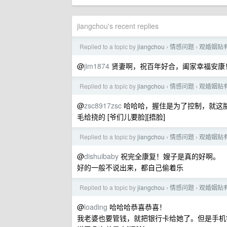
jiangchou's recent replies
Replied to a topic by
jiangchou
情感问题
观婚姻贴
›
›
@
jim1874
贤妻啊，祝百年好合，阖家幸福安康
Replied to a topic by
jiangchou
情感问题
观婚姻贴
›
›
@
zsc8917zsc
哈哈哈，握住是为了控制，就这胳
毛给挠的 [爷们儿要脸][捂脸]
Replied to a topic by
jiangchou
情感问题
观婚姻贴
›
›
@
dishuibaby
祝完全康复！嫂子是真的好啊。
好的一般不说出来，都自己偷着乐
Replied to a topic by
jiangchou
情感问题
观婚姻贴
›
›
@
loading
哈哈哈恭喜恭喜！
我老婆也要管钱，就把银行卡给她了。但是手机