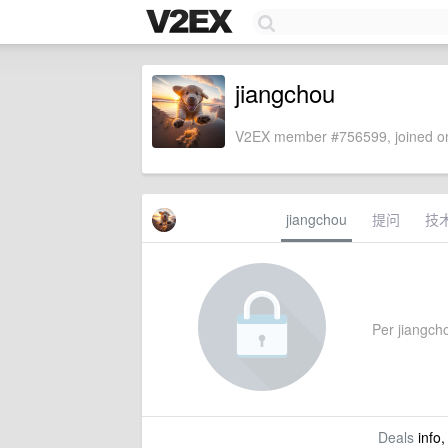
jiangchou
V2EX member #756599, joined on
jiangchou
提问
技
Per jiangcho
Deals
info,