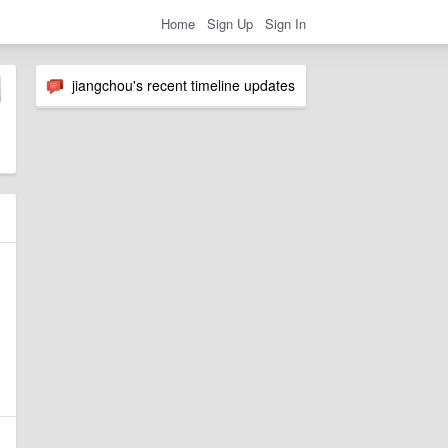
Home
Sign Up
Sign In
jiangchou's recent timeline updates