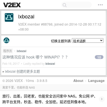
ixbozai
V2EX member #88766, joined on 2014-12-28 00:17:12
+08:00
切换主题列表
程序员
•
ixbozai
这种情况应该 hook 哪个 WINAPI？？？
10
Feb 16, 2017 • Lastly replied by
ixbozai
ixbozai 创建的更多主题
»
© 2026 V2EX · 10ms · 3.9.8.5
About
·
Language
离家千里，也能秒连 NAS
旅行、出差，回老家，也能安全访问家中 NAS。免公网 IP、
›
跨平台支持，秒连、稳传、全加密。延迟低到像本地。