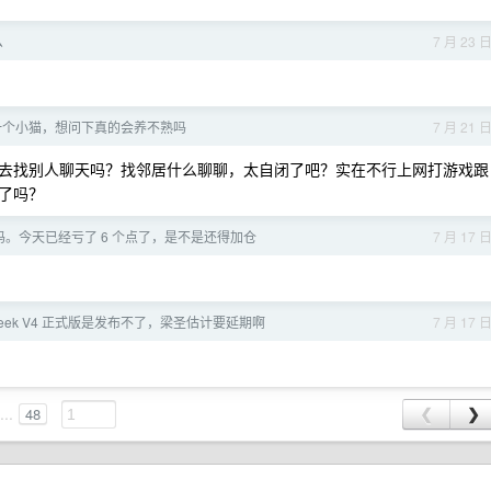
么
7 月 23 
一个小猫，想问下真的会养不熟吗
7 月 21 
去找别人聊天吗？找邻居什么聊聊，太自闭了吧？实在不行上网打游戏跟
了吗？
。今天已经亏了 6 个点了，是不是还得加仓
7 月 17 
Seek V4 正式版是发布不了，梁圣估计要延期啊
7 月 17 
...
48
❮
❯