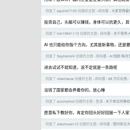
回复了
squirrel7105
创建的主题
问与答
大家觉得最
›
›
投资自己，头脑可以赚钱，身体可以抗更久，其
回复了
lmh19941113
创建的主题
问与答
关于使用 
›
›
AI 也只能给你指个方向，尤其是新事物，还是
回复了
SayHelloHi
创建的主题
问与答
AI 短剧 每
›
›
进去试试不就知道，说不定就是一条路呢
回复了
nbwinwuw
创建的主题
问与答
68 万亿化
›
›
没钱了国家都会养着你的，放心睡
回复了
summerhot
创建的主题
生活
关于单位同事给
›
›
愿意私下教好你，肯定你回头好好回报一下人家
回复了
xiaomusen12
创建的主题
问与答
想问各位大佬
›
›