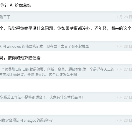
多了，你让 AI 给你总结
想躺平了
7 月 28 
00 个，我觉得你躺平没什么问题，你如果啥事都没办，还年轻，哪来的这个
K 内 windows 的核显笔记本，现在显卡太贵了买不起独显
7 月 28 
哥，按你的预算随便看
一个领导张口闭口的就是颠覆、创新、变革、超级智能体，全是浮在天上的
7 月 27 
方向和明确建议，全是漂亮话。这个活该怎么干啊
代感觉番茄工作法不是特别适合了，大家有什么替代品吗？
7 月 27 
稳定合规访问 chatgpt 的渠道吗？
7 月 23 