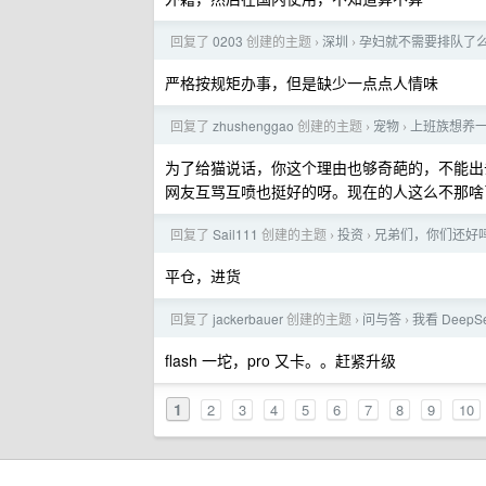
回复了
0203
创建的主题
深圳
孕妇就不需要排队了
›
›
严格按规矩办事，但是缺少一点点人情味
回复了
zhushenggao
创建的主题
宠物
上班族想养
›
›
为了给猫说话，你这个理由也够奇葩的，不能出
网友互骂互喷也挺好的呀。现在的人这么不那啥
回复了
Sail111
创建的主题
投资
兄弟们，你们还好吗
›
›
平仓，进货
回复了
jackerbauer
创建的主题
问与答
我看 Deep
›
›
flash 一坨，pro 又卡。。赶紧升级
1
2
3
4
5
6
7
8
9
10