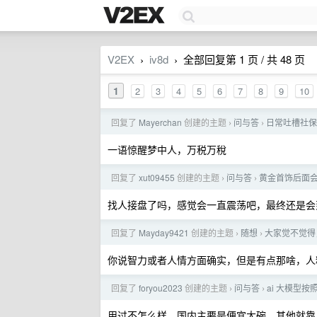
V2EX
iv8d
全部回复第 1 页 / 共 48 页
›
›
1
2
3
4
5
6
7
8
9
10
回复了
Mayerchan
创建的主题
问与答
日常吐槽社保
›
›
一语惊醒梦中人，万税万稅
回复了
xut09455
创建的主题
问与答
黄金首饰后面
›
›
找人接盘了吗，感觉会一直震荡吧，最终还是会到 
回复了
Mayday9421
创建的主题
随想
大家觉不觉得
›
›
你说智力或者人情方面确实，但是有点那啥，人
回复了
foryou2023
创建的主题
问与答
ai 大模型按
›
›
用过不怎么样，国内主要是便宜大碗，其他就靠