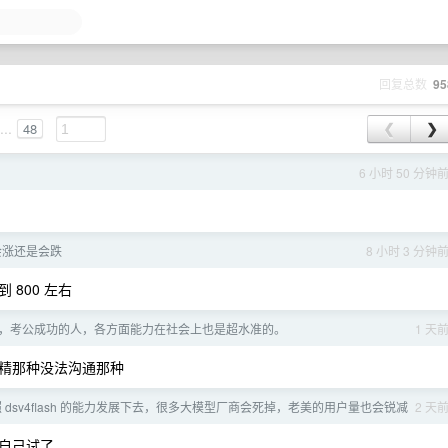
回复总数
95
...
48
❮
❯
6 小时 50 分钟
会涨还是会跌
8 小时 3 分钟
800 左右
，考公成功的人，各方面能力在社会上也是超水准的。
1 天
精那种没法沟通那种
照 dsv4flash 的能力发展下去，很多大模型厂商会死掉，老美的用户量也会锐减
2 天
自己试了