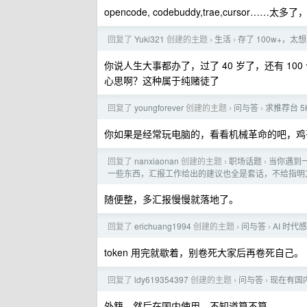
opencode, codebuddy,trae,cursor……太
回复了
Yuki321
创建的主题
生活
存了 100w+，太
›
›
你说人生大事都办了，过了 40 岁了，还有 1
心思啊？这种属于纯赌徒了
回复了
youngforever
创建的主题
问与答
求推荐台 5
›
›
你如果是经常玩电脑的，看看机械革命的吧，鸡
回复了
nanxiaonan
创建的主题
职场话题
当你遇到
›
›
一些东西，汇报工作给出的建议也全是套话，不给指明
随便整，多汇报慢慢就落地了。
回复了
erichuang1994
创建的主题
问与答
AI 时
›
›
token 用完就歇着，别卷死大家后再卷死自己。
回复了
ldy619354397
创建的主题
问与答
现在有国内
›
›
外籍，然后在国内使用，不知道算不算