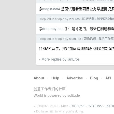
@
magic3584
您面试是看重项目业务掌握情况多
Replied to a topic by
ianEros
职场话题
如果面试者的
›
›
@
dreampython
手生是肯定的，最近在刷题和看
Replied to a topic by
Mumuoo
职场话题
我的工作呢..
›
›
我 GAP 两年，摆烂期间看到和职业相关的新
More replies by ianEros
»
About
·
Help
·
Advertise
·
Blog
·
API
创意工作者们的社区
World is powered by solitude
VERSION: 3.9.8.5 · 14ms ·
UTC 17:22
·
PVG 01:22
·
LAX 1
♥ Do have faith in what you're doing.