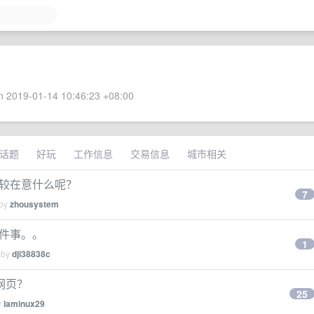
 2019-01-14 10:46:23 +08:00
话题
好玩
工作信息
交易信息
城市相关
官比较在意什么呢？
7
 by
zhousystem
这件事。。
1
 by
dji38838c
网页？
25
y
laminux29