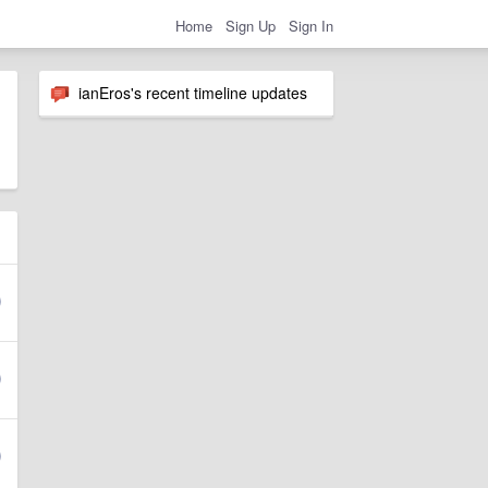
Home
Sign Up
Sign In
ianEros's recent timeline updates