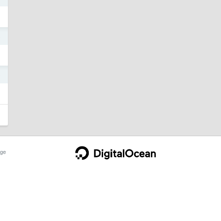
5
5
ge