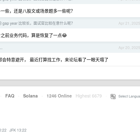
一些，还是八股文或场景题多一些呢？
 gap year 比较长，面试官比较在意什么呢？
Apr 21, 202
之前业务代码，算是恢复了一点😂
.
Apr 20, 202
闻都会特意避开， 最近打算找工作，来论坛看了一眼天塌了
·
FAQ
·
Solana
·
1246 Online
Highest 6679
·
Select Langua
0:22
·
JFK 13:22