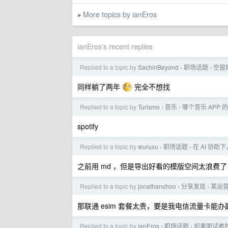
More topics by ianEros
»
ianEros's recent replies
Replied to a topic by
SachinBeyond
职场话题
空窗期
›
›
同样躺了两年
完全不想找
Replied to a topic by
Turismo
音乐
哪个音乐 APP
›
›
spotify
Replied to a topic by
wuruxu
职场话题
在 AI 协助
›
›
之前用 md ，但是导出好看的模版空间太浪费了…
Replied to a topic by
jonathanchoo
分享发现
某运营商
›
›
那联通 esim 套餐太贵，要是我电信流量卡能办副卡
Replied to a topic by
ianEros
职场话题
如果面试者的
›
›