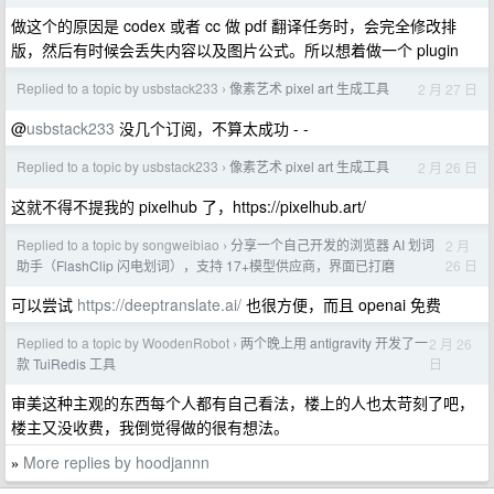
做这个的原因是 codex 或者 cc 做 pdf 翻译任务时，会完全修改排
版，然后有时候会丢失内容以及图片公式。所以想着做一个 plugin
Replied to a topic by usbstack233
像素艺术 pixel art 生成工具
2 月 27 日
›
@
usbstack233
没几个订阅，不算太成功 - -
Replied to a topic by usbstack233
像素艺术 pixel art 生成工具
2 月 26 日
›
这就不得不提我的 pixelhub 了，https://pixelhub.art/
Replied to a topic by songweibiao
分享一个自己开发的浏览器 AI 划词
2 月
›
26 日
助手（FlashClip 闪电划词），支持 17+模型供应商，界面已打磨
可以尝试
https://deeptranslate.ai/
也很方便，而且 openai 免费
Replied to a topic by WoodenRobot
两个晚上用 antigravity 开发了一
2 月 26
›
日
款 TuiRedis 工具
审美这种主观的东西每个人都有自己看法，楼上的人也太苛刻了吧，
楼主又没收费，我倒觉得做的很有想法。
More replies by hoodjannn
»