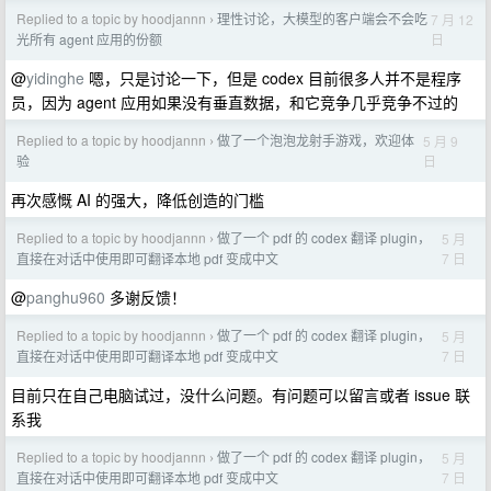
Replied to a topic by hoodjannn
理性讨论，大模型的客户端会不会吃
7 月 12
›
日
光所有 agent 应用的份额
@
yidinghe
嗯，只是讨论一下，但是 codex 目前很多人并不是程序
员，因为 agent 应用如果没有垂直数据，和它竞争几乎竞争不过的
Replied to a topic by hoodjannn
做了一个泡泡龙射手游戏，欢迎体
5 月 9
›
日
验
再次感慨 AI 的强大，降低创造的门槛
Replied to a topic by hoodjannn
做了一个 pdf 的 codex 翻译 plugin，
5 月
›
7 日
直接在对话中使用即可翻译本地 pdf 变成中文
@
panghu960
多谢反馈！
Replied to a topic by hoodjannn
做了一个 pdf 的 codex 翻译 plugin，
5 月
›
7 日
直接在对话中使用即可翻译本地 pdf 变成中文
目前只在自己电脑试过，没什么问题。有问题可以留言或者 issue 联
系我
Replied to a topic by hoodjannn
做了一个 pdf 的 codex 翻译 plugin，
5 月
›
7 日
直接在对话中使用即可翻译本地 pdf 变成中文