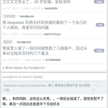
又又又又失业了， 29 岁前端，坐标深圳
123
Jul 31, 2025 • Lastly replied by
boolin2lin
分享创造
•
hoodjannn
用 deepseek 花两天时间快速的重构了一下自己的
16
个人网站，真是写代码利器
Feb 4, 2025 • Lastly replied by
abc0123xyz
程序员
•
hoodjannn
帮家里人做了一段时间销售跑了几趟客户，回过头
143
来对当程序员时的几个看法
Jan 15, 2025 • Lastly replied by
472690980
More topics by hoodjannn
»
hoodjannn's recent replies
Replied to a topic by importmeta
奔三 感觉自己漂泊不定 怎么规划
7 月 12
›
日
人生
额。。和你同龄，没你这么优秀。。一把创业就成了，感觉安慰不了
啥，拿出一点钱出去旅游半个月会好点