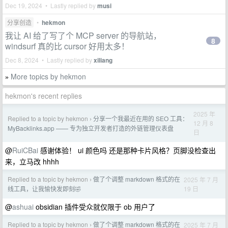
Dec 19, 2024 • Lastly replied by
musi
分享创造
•
hekmon
我让 AI 给了写了个 MCP server 的导航站，
8
windsurf 真的比 cursor 好用太多！
Dec 8, 2024 • Lastly replied by
xiliang
More topics by hekmon
»
hekmon's recent replies
2025 年
Replied to a topic by hekmon
分享一个我最近在用的 SEO 工具：
›
12 月 8
MyBacklinks.app —— 专为独立开发者打造的外链管理仪表盘
日
@
RuiCBai
感谢体验！ ui 颜色吗 还是那种卡片风格？页脚没检查出
来，立马改 hhhh
Replied to a topic by hekmon
做了个调整 markdown 格式的在
2025 年 7 月
›
19 日
线工具，让我愉快发即刻🤣
@
ashuai
obsidian 插件受众就仅限于 ob 用户了
Replied to a topic by hekmon
做了个调整 markdown 格式的在
2025 年 7 月
›