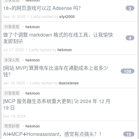
hekmon
18+的网页游戏可以过 Adsense 吗？
3
Sep 18, 2025 • Lastly replied by
sfyt2000
分享发现
•
hekmon
做了个调整 markdown 格式的在线工具，让我愉快
4
发即刻🤣
Jul 17, 2025 • Lastly replied by
hekmon
水深火热
•
hekmon
[网站 MVP] 算算电车比油车在通勤成本上省多少
108
钱？
Jan 16, 2025 • Lastly replied by
duanxianze
分享发现
•
hekmon
[MCP 服务器生态系统重大更新] 🚀 2024 年 12 月
19 日
Dec 19, 2024
奇思妙想
•
hekmon
AI➕MCP➕Homeassistant，感觉有点搞头？！
10