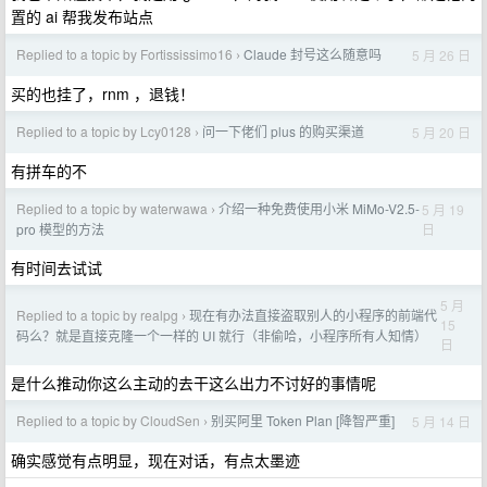
置的 ai 帮我发布站点
Replied to a topic by Fortississimo16
Claude 封号这么随意吗
5 月 26 日
›
买的也挂了，rnm ，退钱！
Replied to a topic by Lcy0128
问一下佬们 plus 的购买渠道
5 月 20 日
›
有拼车的不
Replied to a topic by waterwawa
介绍一种免费使用小米 MiMo-V2.5-
5 月 19
›
日
pro 模型的方法
有时间去试试
5 月
Replied to a topic by realpg
现在有办法直接盗取别人的小程序的前端代
›
15
码么？就是直接克隆一个一样的 UI 就行（非偷哈，小程序所有人知情）
日
是什么推动你这么主动的去干这么出力不讨好的事情呢
Replied to a topic by CloudSen
别买阿里 Token Plan [降智严重]
5 月 14 日
›
确实感觉有点明显，现在对话，有点太墨迹