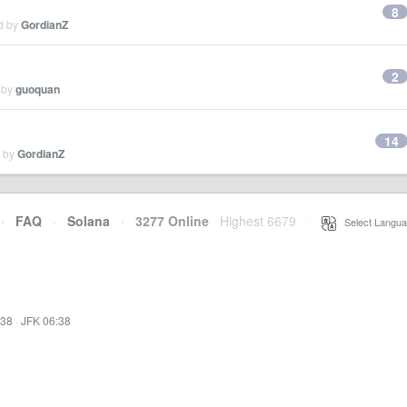
8
ed by
GordianZ
2
 by
guoquan
14
d by
GordianZ
·
FAQ
·
Solana
·
3277 Online
Highest 6679
·
Select Langua
:38
·
JFK 06:38