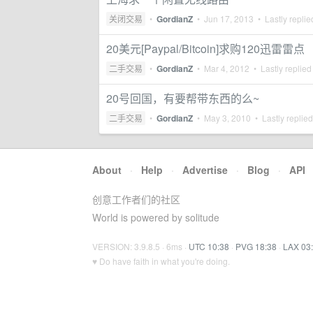
关闭交易
•
GordianZ
•
Jun 17, 2013
• Lastly repli
20美元[Paypal/Bitcoin]求购120迅雷雷点
二手交易
•
GordianZ
•
Mar 4, 2012
• Lastly replied
20号回国，有要帮带东西的么~
二手交易
•
GordianZ
•
May 3, 2010
• Lastly replie
About
·
Help
·
Advertise
·
Blog
·
API
创意工作者们的社区
World is powered by solitude
VERSION: 3.9.8.5 · 6ms ·
UTC 10:38
·
PVG 18:38
·
LAX 03
♥ Do have faith in what you're doing.