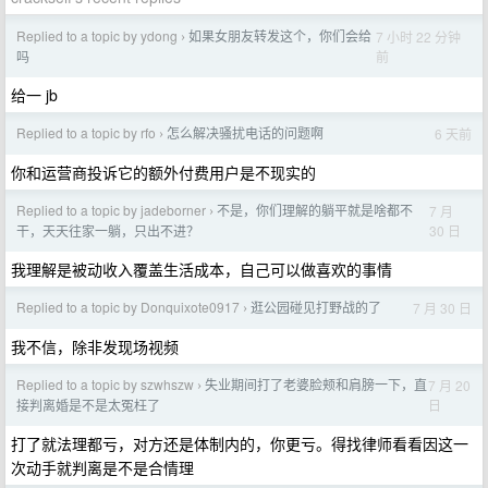
Replied to a topic by ydong
如果女朋友转发这个，你们会给
7 小时 22 分钟
›
前
吗
给一 jb
Replied to a topic by rfo
怎么解决骚扰电话的问题啊
6 天前
›
你和运营商投诉它的额外付费用户是不现实的
Replied to a topic by jadeborner
不是，你们理解的躺平就是啥都不
7 月
›
30 日
干，天天往家一躺，只出不进？
我理解是被动收入覆盖生活成本，自己可以做喜欢的事情
Replied to a topic by Donquixote0917
逛公园碰见打野战的了
7 月 30 日
›
我不信，除非发现场视频
Replied to a topic by szwhszw
失业期间打了老婆脸颊和肩膀一下，直
7 月 20
›
日
接判离婚是不是太冤枉了
打了就法理都亏，对方还是体制内的，你更亏。得找律师看看因这一
次动手就判离是不是合情理