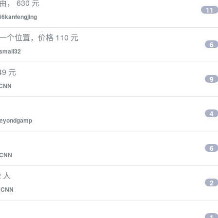
由， 630 元
11
66kanfengjing
1）一个位置，价格 110 元
6
small32
49 元
9
CNN
4
eyondgamp
6
CNN
2 人
2
y
CNN
1