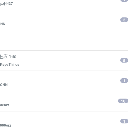
y
pzj4437
3
CNN
族 16s
5
KepaThings
1
CNN
10
demx
1
666orz