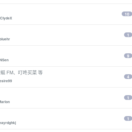
10
ClydeX
1
bluehr
9
NSen
蜓 FM、叮咚买菜 等
4
esire99
1
Marlon
1
eayrdghkj