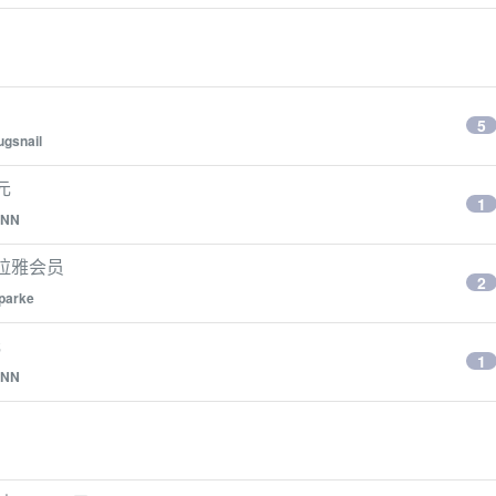
5
ugsnail
元
1
NN
马拉雅会员
2
parke
元
1
NN