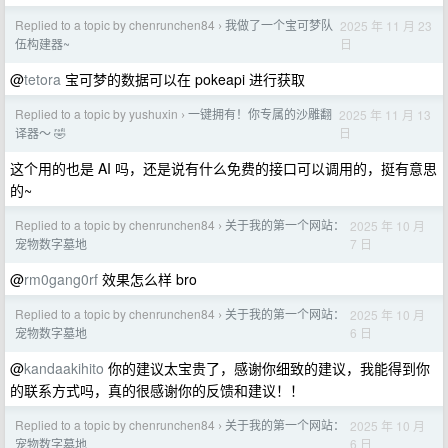
Replied to a topic by chenrunchen84
我做了一个宝可梦队
2025 年 11 月 23
›
日
伍构建器~
@
tetora
宝可梦的数据可以在 pokeapi 进行获取
Replied to a topic by yushuxin
一键拥有！你专属的沙雕翻
2025 年 11 月 13
›
日
译器～ 🤣
这个用的也是 AI 吗，还是说有什么免费的接口可以调用的，挺有意思
的~
Replied to a topic by chenrunchen84
关于我的第一个网站：
2025 年 10 月
›
7 日
宠物数字墓地
@
rm0gang0rf
效果怎么样 bro
Replied to a topic by chenrunchen84
关于我的第一个网站：
2025 年 10 月
›
6 日
宠物数字墓地
@
kandaakihito
你的建议太宝贵了，感谢你细致的建议，我能得到你
的联系方式吗，真的很感谢你的反馈和建议！！
Replied to a topic by chenrunchen84
关于我的第一个网站：
2025 年 10 月
›
6 日
宠物数字墓地