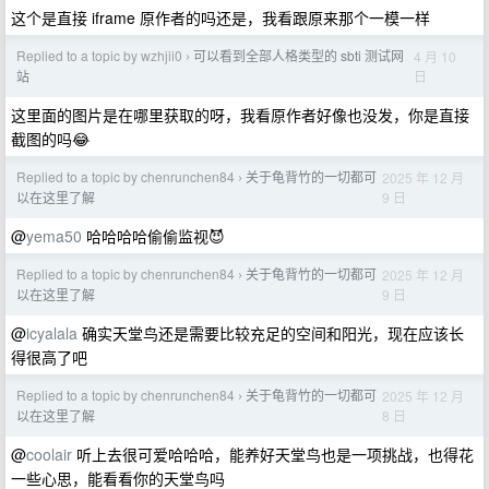
这个是直接 iframe 原作者的吗还是，我看跟原来那个一模一样
Replied to a topic by wzhjii0
可以看到全部人格类型的 sbti 测试网
4 月 10
›
日
站
这里面的图片是在哪里获取的呀，我看原作者好像也没发，你是直接
截图的吗😂
Replied to a topic by chenrunchen84
关于龟背竹的一切都可
2025 年 12 月
›
9 日
以在这里了解
@
yema50
哈哈哈哈偷偷监视😈
Replied to a topic by chenrunchen84
关于龟背竹的一切都可
2025 年 12 月
›
9 日
以在这里了解
@
icyalala
确实天堂鸟还是需要比较充足的空间和阳光，现在应该长
得很高了吧
Replied to a topic by chenrunchen84
关于龟背竹的一切都可
2025 年 12 月
›
8 日
以在这里了解
@
coolair
听上去很可爱哈哈哈，能养好天堂鸟也是一项挑战，也得花
一些心思，能看看你的天堂鸟吗