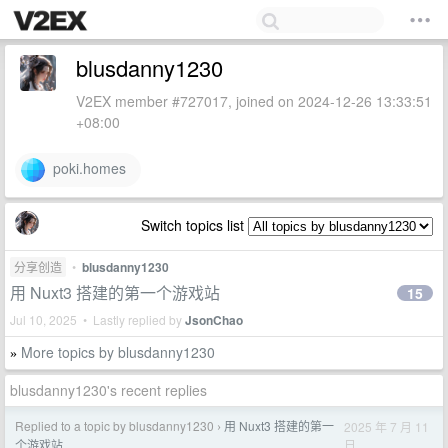
blusdanny1230
V2EX member #727017, joined on 2024-12-26 13:33:51
+08:00
poki.homes
Switch topics list
分享创造
•
blusdanny1230
用 Nuxt3 搭建的第一个游戏站
15
Jul 10, 2025 • Lastly replied by
JsonChao
More topics by blusdanny1230
»
blusdanny1230's recent replies
Replied to a topic by blusdanny1230
用 Nuxt3 搭建的第一
2025 年 7 月 11
›
日
个游戏站