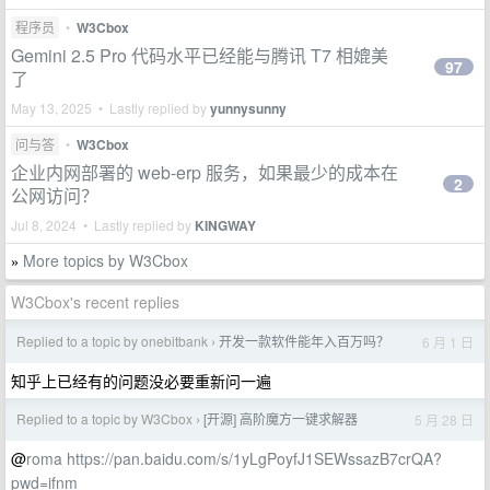
程序员
•
W3Cbox
Gemini 2.5 Pro 代码水平已经能与腾讯 T7 相媲美
97
了
May 13, 2025 • Lastly replied by
yunnysunny
问与答
•
W3Cbox
企业内网部署的 web-erp 服务，如果最少的成本在
2
公网访问？
Jul 8, 2024 • Lastly replied by
KINGWAY
More topics by W3Cbox
»
W3Cbox's recent replies
Replied to a topic by onebitbank
开发一款软件能年入百万吗？
6 月 1 日
›
知乎上已经有的问题没必要重新问一遍
Replied to a topic by W3Cbox
[开源] 高阶魔方一键求解器
5 月 28 日
›
@
roma
https://pan.baidu.com/s/1yLgPoyfJ1SEWssazB7crQA?
pwd=ifnm