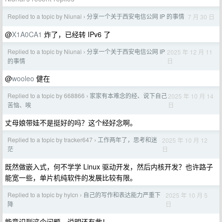
Replied to a topic by Niunai
分享一个关于西安电信公网 IP 的事情
7 月 30 日
›
@
X1A0CA1
炸了，已经转 IPv6 了
Replied to a topic by Niunai
分享一个关于西安电信公网 IP
2025 年 12 月 11
›
日
的事情
@
wooleo
健在
Replied to a topic by 668866
家家有本难念的经、说下自己
2025 年 10 月 14
›
日
苦恼、唉
丈母娘带娃不是挺好的吗？这个经好念啊。
Replied to a topic by tracker647
工作两年了，思考和迷
2025 年 10 月 12
›
日
茫
既然做嵌入式，何不学学 Linux 驱动开发，然后内核开发？也许路子
能宽一些，单片机纯软件的发展比较有限。
Replied to a topic by hylcn
自己的写作和表达能力严重下
2025 年 10 月 5
›
日
降
能意识到这个问题，说明还有救！