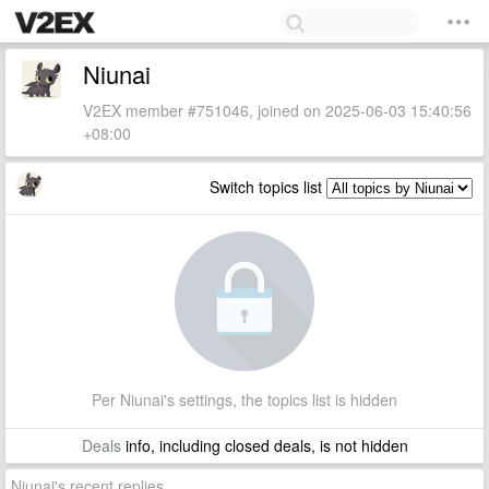
Niunai
V2EX member #751046, joined on 2025-06-03 15:40:56
+08:00
Switch topics list
Per Niunai's settings, the topics list is hidden
Deals
info, including closed deals, is not hidden
Niunai's recent replies