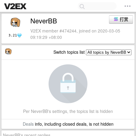
NeverBB
打赏
V2EX member #474244, joined on 2020-03-05
3.21
09:19:29 +08:00
Switch topics list
Per NeverBB's settings, the topics list is hidden
Deals
info, including closed deals, is not hidden
NeverBB's recent replies