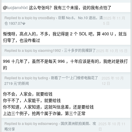
@
luojianxhlxt
这么夸张吗？我有三个未接，说的我有点怕了
Replied to a topic by crocoBaby
巨鲸 No.6， No.10 退出，清
2025 年 11 月
›
5 日
仓 1937.07💎
惭愧呀，高点入的，不多，我记得是 2 个 SOL 吧，算 400 U ，就当
归零了，也没咋看过
Replied to a topic by xiaoming1992
三十多岁的我裸辞了
2025 年 10 月 15 日
›
996 十几年了，虽然不是每天 996 ，十年应该是有的，我绝对是铁打
的
Replied to a topic by tuding
刚看了一个“上门维修电脑花了
2025 年 10 月
›
12 日
2719 元”的新闻
你不会，人家会，就要给钱
你干不了，人家能干，就要给钱
你不知道，人家知道，这就叫信息差，还是要给钱
上边三个例子，抢两个属于诈骗，第三个正常
Replied to a topic by edisonwong
国庆澳洲航拍美图、攻
2025 年 10 月 11
›
日
略分享