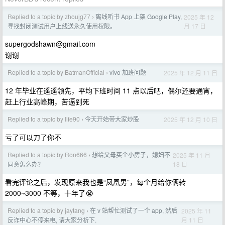
Replied to a topic by zhoujg77
离线听书 App 上架 Google Play,
2025 年 12
›
月 17 日
寻找封闭测试用户上线送永久使用权限。
supergodshawn@gmail.com
谢谢
Replied to a topic by BatmanOfficial
vivo 加班问题
2025 年 12 月 11 日
›
12 年毕业在遥遥领先，平均下班时间 11 点以后吧，偶尔还要通宵，
赶上行业高峰期，苦逼到死
Replied to a topic by life90
今天开始带大家炒股
2025 年 12 月 10 日
›
亏了可以刀了你不
Replied to a topic by Ron666
想给父母买个小房子，媳妇不
2025 年 11 月
›
18 日
同意怎么办？
看完评论之后，发现原来我也是“凤凰男”，每个月给你俩转
2000~3000 不等，十年了😭
Replied to a topic by jaytang
在 v 站帮忙测试了一个 app, 然后
2025 年 11
›
月 11 日
反诈中心不停来电, 请大家分析下.