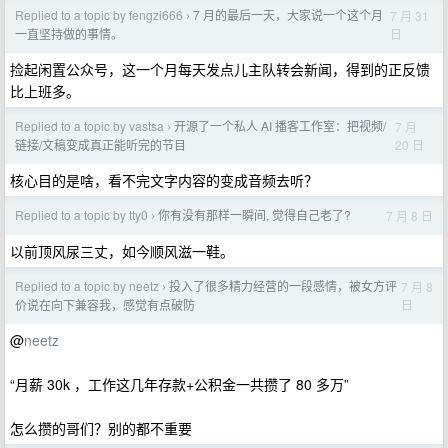
Replied to a topic by fengzi666
7 月的最后一天，大家说一个这个月
7 月 31
›
日
一直坚持做的事情。
捡起闲置公众号，这一个月每天发点儿主队转会新闻，得到的正反馈
比上班多。
Replied to a topic by vastsa
开源了一个私人 AI 播客工作室：把视频/
7 月
›
20 日
链接/文稿变成真正能听完的节目
核心目的是啥，看不完文字内容的变成音频去听？
Replied to a topic by tty0
你有没有那样一瞬间, 觉得自己老了?
7 月 8 日
›
以前顶风尿三丈，如今顺风滋一鞋。
Replied to a topic by neetz
投入了很多精力经营的一段感情，被女方评
7 月 8
›
日
价说在向下兼容我，感觉有点破防
@
neetz
“月薪 30k ，工作这几年存款+公积金一共攒了 80 多万”
怎么攒的哥们？别的都不重要