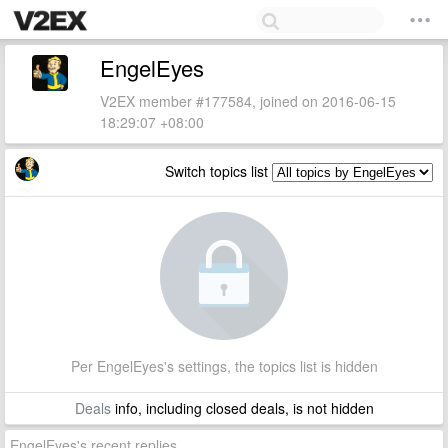
EngelEyes
V2EX member #177584, joined on 2016-06-15
18:29:07 +08:00
Switch topics list
Per EngelEyes's settings, the topics list is hidden
Deals
info, including closed deals, is not hidden
EngelEyes's recent replies