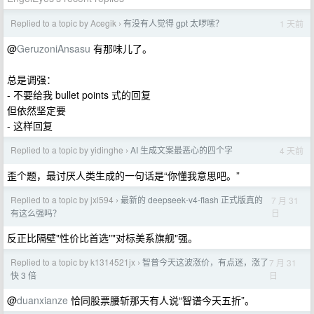
Replied to a topic by Acegik
有没有人觉得 gpt 太啰嗦？
1 天前
›
@
GeruzoniAnsasu
有那味儿了。
总是调强：
- 不要给我 bullet points 式的回复
但依然坚定要
- 这样回复
Replied to a topic by yidinghe
AI 生成文案最恶心的四个字
4 天前
›
歪个题，最讨厌人类生成的一句话是“你懂我意思吧。”
Replied to a topic by jxl594
最新的 deepseek-v4-flash 正式版真的
7 月 31
›
日
有这么强吗？
反正比隔壁"性价比首选""对标美系旗舰"强。
Replied to a topic by k1314521jx
智普今天这波涨价，有点迷，涨了
7 月 31
›
日
快 3 倍
@
duanxianze
恰同股票腰斩那天有人说“智谱今天五折”。