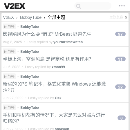
V2EX
BobbyTube
全部主题
主题总数
5
›
›
问与答
•
BobbyTube
影视飓风为什么要 “借鉴” MrBeast 野兽先生
97
Aug 2, 2025 • Lastly replied by
yourmrtimewatch
问与答
•
BobbyTube
坐标上海，空调风扇 是智商税 还是有作用？
31
Jul 6, 2022 • Lastly replied by
xman99
问与答
•
BobbyTube
新买的 XPS 笔记本，格式化重装 Windows 还能激
22
活吗？
Jun 27, 2022 • Lastly replied by
Osk
问与答
•
BobbyTube
手机和相机都有的情况下，大家是怎么对照片进行
8
归档的？
Jun 27, 2022 • Lastly replied by
shakoon