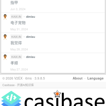
指甲
Jun 3, 2024
KAIX.IN
•
dimlau
电子宠物
May 31, 2024
KAIX.IN
•
dimlau
我觉得
May 28, 2024
KAIX.IN
•
dimlau
孝顺
May 27, 2024
© 2026 V2EX · 6ms · 3.9.8.5
About
·
Language
Casibase - 开源AI知识库