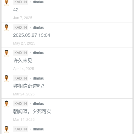
KAIX.IN
•
dimlau
42
Jun 7, 2025
KAIX.IN
•
dimlau
2025.05.27 13:04
May 27, 2025
KAIX.IN
•
dimlau
许久未见
Apr 14, 2025
KAIX.IN
•
dimlau
妳相信奇迹吗？
Mar 24, 2025
KAIX.IN
•
dimlau
朝闻道，夕死可矣
Mar 14, 2025
KAIX.IN
•
dimlau