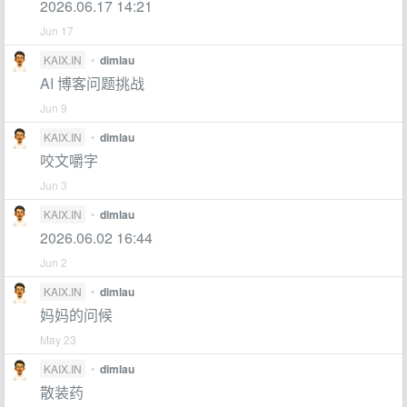
2026.06.17 14:21
Jun 17
KAIX.IN
•
dimlau
AI 博客问题挑战
Jun 9
KAIX.IN
•
dimlau
咬文嚼字
Jun 3
KAIX.IN
•
dimlau
2026.06.02 16:44
Jun 2
KAIX.IN
•
dimlau
妈妈的问候
May 23
KAIX.IN
•
dimlau
散装药