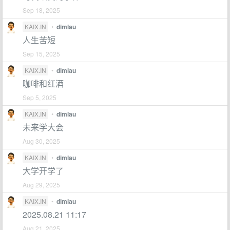
Sep 18, 2025
KAIX.IN
•
dimlau
人生苦短
Sep 15, 2025
KAIX.IN
•
dimlau
咖啡和红酒
Sep 5, 2025
KAIX.IN
•
dimlau
未来学大会
Aug 30, 2025
KAIX.IN
•
dimlau
大学开学了
Aug 29, 2025
KAIX.IN
•
dimlau
2025.08.21 11:17
Aug 21, 2025