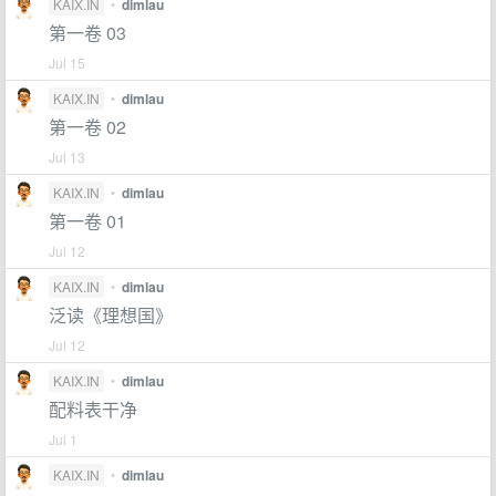
KAIX.IN
•
dimlau
第一卷 03
Jul 15
KAIX.IN
•
dimlau
第一卷 02
Jul 13
KAIX.IN
•
dimlau
第一卷 01
Jul 12
KAIX.IN
•
dimlau
泛读《理想国》
Jul 12
KAIX.IN
•
dimlau
配料表干净
Jul 1
KAIX.IN
•
dimlau