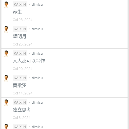
KAIX.IN
•
dimlau
养生
Oct 28, 2024
KAIX.IN
•
dimlau
望明月
Oct 25, 2024
KAIX.IN
•
dimlau
人人都可以写作
Oct 20, 2024
KAIX.IN
•
dimlau
黄粱梦
Oct 14, 2024
KAIX.IN
•
dimlau
独立思考
Oct 8, 2024
KAIX.IN
•
dimlau