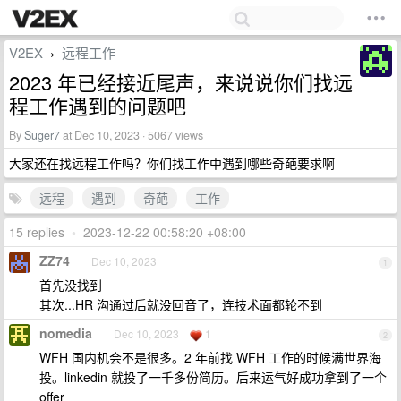
V2EX
远程工作
›
2023 年已经接近尾声，来说说你们找远
程工作遇到的问题吧
By
Suger7
at Dec 10, 2023 · 5067 views
大家还在找远程工作吗？你们找工作中遇到哪些奇葩要求啊
远程
遇到
奇葩
工作
15 replies
•
2023-12-22 00:58:20 +08:00
ZZ74
Dec 10, 2023
1
首先没找到
其次...HR 沟通过后就没回音了，连技术面都轮不到
nomedia
Dec 10, 2023
1
2
WFH 国内机会不是很多。2 年前找 WFH 工作的时候满世界海
投。linkedin 就投了一千多份简历。后来运气好成功拿到了一个
offer