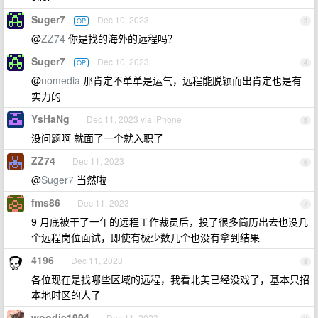
Suger7
Dec 10, 2023
OP
3
@
ZZ74
你是找的海外的远程吗？
Suger7
Dec 10, 2023
OP
4
@
nomedia
那肯定不单单是运气，远程能脱颖而出肯定也是有
实力的
YsHaNg
Dec 11, 2023 via iPhone
5
没问题啊 就面了一个就入职了
ZZ74
Dec 11, 2023
6
@
Suger7
当然啦
fms86
Dec 11, 2023
7
9 月底被干了一年的远程工作裁员后，投了很多简历出去也没几
个远程岗位面试，即使有极少数几个也没有拿到结果
4196
Dec 11, 2023
8
各位现在是找哪些区域的远程，我看北美已经没戏了，基本只招
本地时区的人了
woodie1994
Dec 11, 2023