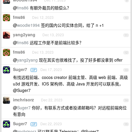
9
@
fms86
有额外裁员的赔偿么？
fms86
Dec 12, 2023
10
@
woodie1994
签的国内公司实体合同，给了 n +1
yang2yang
Dec 13, 2023
11
@
fms86
远程工作是不是前端比较多？
fms86
Dec 13, 2023
12
@
yang2yang
现在其实也很难找了，投了好多都没拿到 offer
Suger7
Dec 17, 2023
OP
13
有找远程前端、cocos creator 前端主管、高级 web 前端、高级
u3d 游戏开发、IOS 架构师、高级 Java 开发的可以联系我，
@Suger7
imchrisorz
Dec 22, 2023
14
@
Suger7
你好，有联系方式或者投递邮箱吗？对远程前端岗位
有意向
Suger7
Dec 22, 2023
OP
15
@
imchrisorz
可以联系我 Telegram：@Suger7