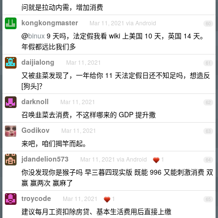
问就是拉动内需，增加消费
kongkongmaster
Mar 11, 2021 via Android
60
@
binux
9 天吗，法定假我看 wiki 上美国 10 天，英国 14 天。
年假都远比我们多
daijialong
Mar 11, 2021
61
又被韭菜发现了，一年给你 11 天法定假日还不知足吗，想造反
[狗头]？
darknoll
Mar 11, 2021
62
召唤韭菜去消费，不这样哪来的 GDP 提升撒
Godikov
Mar 11, 2021
63
来吧，咱们揭竿而起。
jdandelion573
Mar 11, 2021 via Android
1
64
你没发现你是猴子吗 早三暮四现实版 既能 996 又能刺激消费 双
赢 赢两次 赢麻了
troycode
Mar 11, 2021
1
65
建议每月工资扣除房贷、基本生活费用后直接上缴