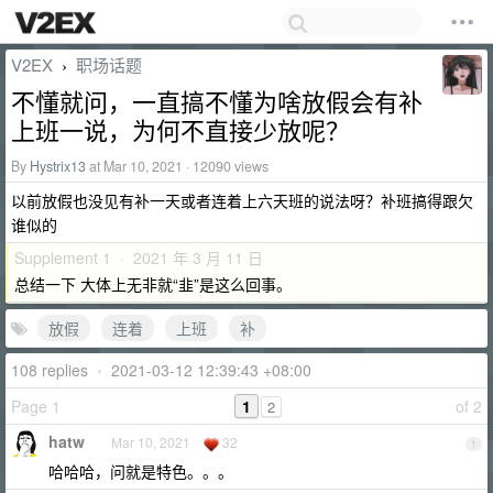
V2EX
职场话题
›
不懂就问，一直搞不懂为啥放假会有补
上班一说，为何不直接少放呢？
By
Hystrix13
at Mar 10, 2021 · 12090 views
以前放假也没见有补一天或者连着上六天班的说法呀？补班搞得跟欠
谁似的
Supplement 1 · 2021 年 3 月 11 日
总结一下 大体上无非就“韭”是这么回事。
放假
连着
上班
补
108 replies
•
2021-03-12 12:39:43 +08:00
Page 1
1
of 2
2
hatw
Mar 10, 2021
32
1
哈哈哈，问就是特色。。。