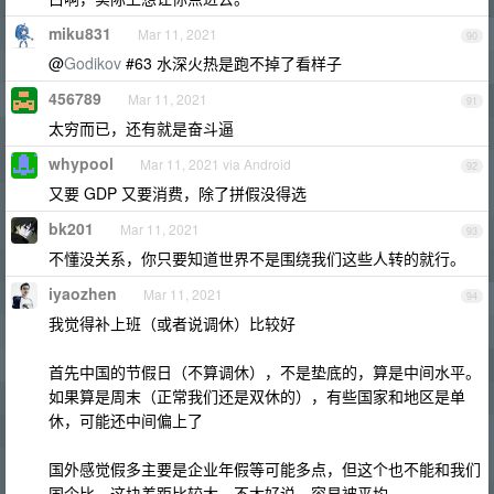
miku831
Mar 11, 2021
90
@
Godikov
#63 水深火热是跑不掉了看样子
456789
Mar 11, 2021
91
太穷而已，还有就是奋斗逼
whypool
Mar 11, 2021 via Android
92
又要 GDP 又要消费，除了拼假没得选
bk201
Mar 11, 2021
93
不懂没关系，你只要知道世界不是围绕我们这些人转的就行。
iyaozhen
Mar 11, 2021
94
我觉得补上班（或者说调休）比较好
首先中国的节假日（不算调休），不是垫底的，算是中间水平。
如果算是周末（正常我们还是双休的），有些国家和地区是单
休，可能还中间偏上了
国外感觉假多主要是企业年假等可能多点，但这个也不能和我们
国企比。这块差距比较大，不太好说，容易被平均