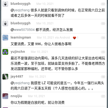
blueboyggh
Mar 10, 2021
12
@
yeqizhang
很多人就是只看到调休的时候，在正常周六日之前
或者之后多休一天的时候就看不到了
blueboyggh
Mar 10, 2021
13
@
www5070504
都不消费，经济怎么发展
learningman
Mar 10, 2021 via Android
1
14
又要消费，又要 996，你让人很难办事啊
yujinchn
Mar 10, 2021
15
最近不是强调拉动内需吗，凑多几天连续的好让大家出去吃喝玩
乐消费一波，至于加班，就缺韭菜支持多胎了，不能像老牌西方
发达国家那种福利，还早呢，可不管你那么多
jay4497
Mar 10, 2021
16
@
yeqizhang
我感觉 LZ 可能说的是五一，今年五一强行从两头
的周六日调了一天凑五天假（个人感觉也挺恶心的。。。
nnqijiu
Mar 10, 2021
17
你以为假期是白放的呢，就让你消费