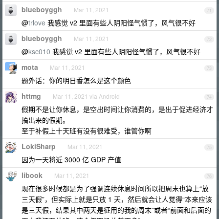
blueboyggh
Mar 11, 2021
71
@
trlove
我感觉 v2 里面有些人阴阳怪气惯了，风气很不好
blueboyggh
Mar 11, 2021
72
@
ksc010
我感觉 v2 里面有些人阴阳怪气惯了，风气很不好
mota
Mar 11, 2021
73
题外话：你的明日香怎么是这个颜色
httmg
Mar 11, 2021 via Android
74
假期不是让你休息，是空出时间让你消费的，是出于促进经济才
搞出来的假期。
至于补假上十天班有没有很难受，谁管你啊
LokiSharp
Mar 11, 2021
75
因为一天将近 3000 亿 GDP 产值
libook
Mar 11, 2021
76
现在很多时候都是为了强调连续休息时间所以把周末也算上“放
三天假”，但实际上就是只放 1 天，然后就会让人觉得“本来应该
是三天假，结果其中两天是征用的我的周末”或者“前面和后面的