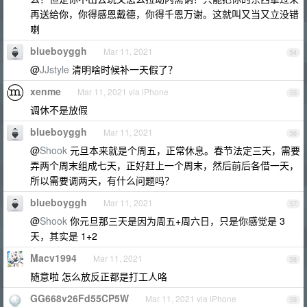
再送给你，你得感恩戴德，你得千恩万谢。这就叫又当又立没错
喇
blueboyggh
Mar 11, 2021
54
@
JJstyle
清明啥时候补一天假了？
xenme
Mar 11, 2021 via iPhone
55
调休不是放假
blueboyggh
Mar 11, 2021
56
@
Shook
元旦本来就是个周五，正常休息。春节法定三天，需要
弄两个周末组成七天，正好赶上一个周末，然后前后各借一天，
所以需要调两天，有什么问题吗？
blueboyggh
Mar 11, 2021
57
@
Shook
你元旦那三天是因为周五+周六日，只是你感觉是 3
天，其实是 1+2
Macv1994
Mar 11, 2021
58
随意啦 怎么放反正都是打工人咯
GG668v26Fd55CP5W
Mar 11, 2021 via iPhone
59