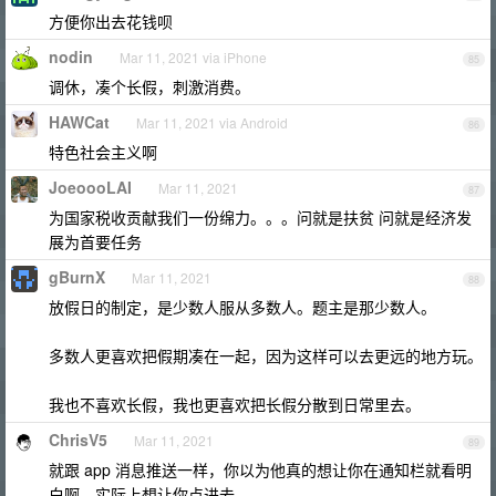
方便你出去花钱呗
nodin
Mar 11, 2021 via iPhone
85
调休，凑个长假，刺激消费。
HAWCat
Mar 11, 2021 via Android
86
特色社会主义啊
JoeoooLAI
Mar 11, 2021
87
为国家税收贡献我们一份绵力。。。问就是扶贫 问就是经济发
展为首要任务
gBurnX
Mar 11, 2021
88
放假日的制定，是少数人服从多数人。题主是那少数人。
多数人更喜欢把假期凑在一起，因为这样可以去更远的地方玩。
我也不喜欢长假，我也更喜欢把长假分散到日常里去。
ChrisV5
Mar 11, 2021
89
就跟 app 消息推送一样，你以为他真的想让你在通知栏就看明
白啊，实际上想让你点进去。