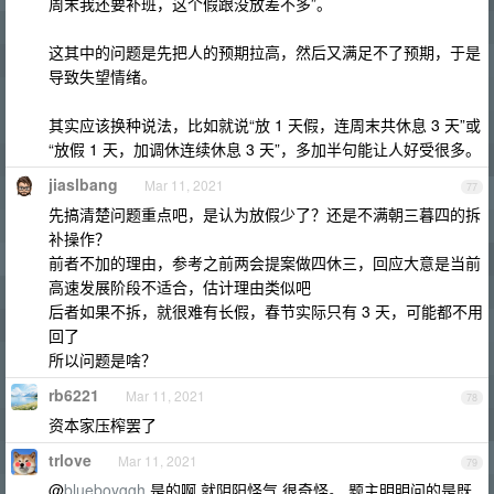
周末我还要补班，这个假跟没放差不多”。
这其中的问题是先把人的预期拉高，然后又满足不了预期，于是
导致失望情绪。
其实应该换种说法，比如就说“放 1 天假，连周末共休息 3 天”或
“放假 1 天，加调休连续休息 3 天”，多加半句能让人好受很多。
jiaslbang
Mar 11, 2021
77
先搞清楚问题重点吧，是认为放假少了？还是不满朝三暮四的拆
补操作？
前者不加的理由，参考之前两会提案做四休三，回应大意是当前
高速发展阶段不适合，估计理由类似吧
后者如果不拆，就很难有长假，春节实际只有 3 天，可能都不用
回了
所以问题是啥？
rb6221
Mar 11, 2021
78
资本家压榨罢了
trlove
Mar 11, 2021
79
@
blueboyggh
是的啊 就阴阳怪气 很奇怪。 题主明明问的是既