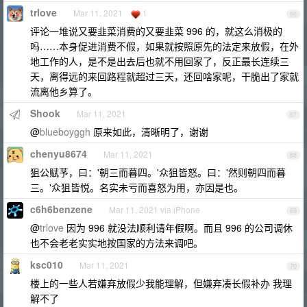
trlove
Mar 11, 2021
1
66
评论一堆说又要韭菜消费的又要韭菜 996 的，就这么消极的
吗……本身促进消费不假，如果就按照原先的法定来放假，在外
地工作的人，是不是出去后也就不用回家了，反正最长连续三
天，离得远的来回路程就超过三天，还回啥家呢，干脆出了家就
流离他乡算了。
Shook
Mar 11, 2021
67
@
blueboyggh
原来如此，清晰明了，谢谢
chenyu8674
Mar 11, 2021
68
狙公赋芧，曰：'朝三而暮四。'众狙皆怒。曰：'然则朝四而暮
三。'众狙皆悦。名实未亏而喜怒为用，亦因是也。
c6h6benzene
Mar 11, 2021 via iPhone
69
@
trlove
因为 996 就没法顺利请年假啊。而且 996 的公司调休
也不会老老实实地按国家的方法来调吧。
ksc010
Mar 11, 2021
70
楼上的一些人若嫌弃放假少我能理解，但嫌弃凑长假补办 我理
解不了