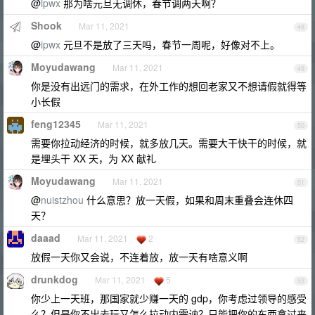
@
ipwx
那为啥元旦无调休，春节调两天啊？
Shook
Mar 11, 2021
48
@
ipwx
元旦不是放了三天吗，春节一周呢，好像对不上。
Moyudawang
Mar 11, 2021
49
你是没有出远门的需求，在外工作的想回老家又不想请假就得等
小长假
feng12345
Mar 11, 2021
50
需要你拉动经济的时候，就多放几天。需要大干快干的时候，就
是埋头干 XX 天，为 XX 献礼
Moyudawang
Mar 11, 2021
51
@
nuistzhou
什么意思？放一天假，如果和周末重叠会连休四
天？
daaad
Mar 11, 2021
2
52
放假一天你又会说，不连着放，放一天有啥意义啊
drunkdog
Mar 11, 2021
5
53
你少上一天班，那国家就少赚一天的 gdp，你考虑过领导的感受
么？但是你不出去玩又怎么拉动内需讷？只能把你的东西拿过来