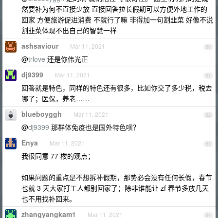
然要补为何不直接少放 直接回答拉长假期可以方便外地工作的
回家 方便旅游促进消费 不就行了嘛 非得加一句割韭菜 好像不说
割韭菜体现不出自己的智慧一样
ashsaviour
Mar 11, 2021
80
@
trlove
还是你伟光正
dj9399
Mar 11, 2021
81
回答就是特色，同样的特色还有很多，比如你交了多少税，税去
哪了；医保，养老……
blueboyggh
Mar 11, 2021
82
@
dj9399
那群体免疫也是国外特色呗？
Enya
Mar 11, 2021
83
我很同意 77 楼的观点；
如果问题的重点是不想拆补假期，那势必会没有任何长假，春节
也就 3 天大家打工人都别回家了；除非谁能让 zf 春节多放几天
也不用找补回来。
zhangyangkam1
Mar 11, 2021
84