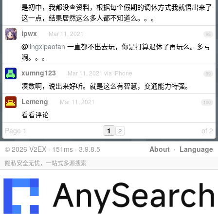
是初中，我都没查资料，根据每个假期的调休方式我就悟出来了
这一点，结果居然这么多人都不知道么。。。
ipwx
Mar 11, 2021
98
@
lingxipaofan
一直都不出去玩，你是打算退休了再玩么。多亏
啊。。。
xumng123
Mar 11, 2021 via iPhone
99
凑数啊，说出来好听。就是这么有智慧，变通能力特强。
Lemeng
Mar 11, 2021
100
看看评论
Page 1
1
of 2
2
© 2026 V2EX · 151ms · 3.9.8.5
About
·
Language
隐私安全无忧，一站式多源搜索