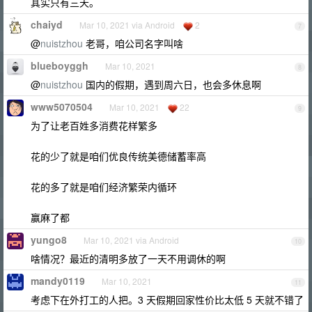
其实只有三天。
chaiyd
Mar 10, 2021 via Android
2
7
@
nuistzhou
老哥，咱公司名字叫啥
blueboyggh
Mar 10, 2021
8
@
nuistzhou
国内的假期，遇到周六日，也会多休息啊
www5070504
Mar 10, 2021
22
9
为了让老百姓多消费花样繁多
花的少了就是咱们优良传统美德储蓄率高
花的多了就是咱们经济繁荣内循环
赢麻了都
yungo8
Mar 10, 2021 via Android
10
啥情况？最近的清明多放了一天不用调休的啊
mandy0119
Mar 10, 2021
11
考虑下在外打工的人把。3 天假期回家性价比太低 5 天就不错了