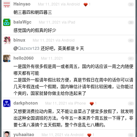
Hsinyao
Mar 11, 2021 via Android
1
38
朝三暮四和朝四暮三
balaWgc
Mar 11, 2021 via iPad
39
感觉国内的假真的好少
binux
Mar 11, 2021 via Android
40
@
Qazxcv123
还好吧，英美都是 9 天
hello2060
Mar 11, 2021
41
一是国外有很多假是周一或者周五，国内的话应该一周之内随便
哪天都有可能
二是国外一般请年假比较方便，真是节假日在周中的话你可以请
几天年假连成一个假期，国内嘛估计请年假比较困难，让你能过
个爽的，国家就替你做主给你连起来了
darkphoton
Mar 11, 2021 via iPhone
1
42
又想要消费拉动内需，又不能让韭菜占了便宜多放假了，就发明
出这种全国调班的方法。今年五一本来弄个周五放一下得了，非
要七凑八凑搞个五天假期，整个作息乱七八糟的。
yuhaaitao
Mar 11, 2021 via Android
1
43