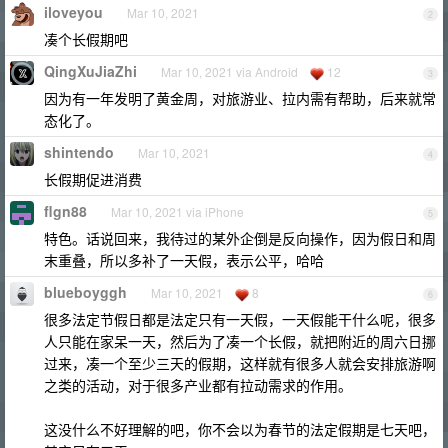
iloveyou
Mar 10, 2021
2
凑个长假期吧
QingXuJiaZhi
Mar 10, 2021 via Android
12
3
因为有一年发明了黄金周，对旅游业、拉内需有帮助，后来就常
态化了。
shintendo
Mar 10, 2021
4
长假期促进消费
flgn88
Mar 10, 2021 via iPhone
5
特色。话说回来，我待过的某外企倒是反向操作，因为假日和周
末重叠，所以多补了一天假，表示公平，哈哈
blueboyggh
Mar 10, 2021
8
6
很多法定节假日都是法定只有一天假，一天假能干什么呢，很多
人只能在家呆一天，然后为了凑一个长假，就把附近的周六日挪
过来，凑一个至少三天的假期，这样就有很多人就会安排旅游啊
之类的活动，对于很多产业都有拉动需求的作用。
这没什么不好理解的吧，你不会以为春节的法定假期是七天吧，