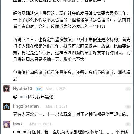
经济基础决定上层建筑，现在社会的发展确实需要大家多工作，
一下子那么多假是不太合理的（但慢慢争取是合理的）。之前有
看到说印度工会的，反而成为经济发展的一个阻力
再说回个人，也肯定希望多放假。但对于拼假还是支持的。首先
很多人现在都是外出工作，拼假可以回家探亲、旅游。比如要结
婚，肯定是选节假日，这样五湖四海的亲朋好友才有时间来。而
且拼的周末只是多抽一天，影响也不大
但拼假拉动的旅游质量还需提高，还需要高质量的旅游、消费模
式
Hystrix13
Mar 11, 2021
OP
95
@
mota
因为我已黑化
lingxipaofan
Mar 11, 2021
96
真有人喜欢五一、十一出去玩么，对于这种我都是望而却步的。
ipwx
Mar 11, 2021
97
ummm 好怪啊，我一直以为大家都理解调休是啥。。。小学还