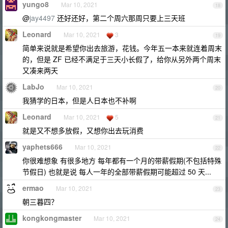
yungo8
Mar 10, 2021
18
@
jay4497
还好还好，第二个周六那周只要上三天班
Leonard
Mar 10, 2021
3
19
简单来说就是希望你出去旅游，花钱。今年五一本来就连着周末
的，但是 ZF 已经不满足于三天小长假了，给你从另外两个周末
又凑来两天
LabJo
Mar 10, 2021
20
我猜学的日本，但是人日本也不补啊
Leonard
Mar 10, 2021
5
21
就是又不想多放假，又想你出去玩消费
yaphets666
Mar 10, 2021
22
你很难想象 有很多地方 每年都有一个月的带薪假期(不包括特殊
节假日) 也就是说 每人一年的全部带薪假期可能超过 50 天...
ermao
Mar 10, 2021
23
朝三暮四？
kongkongmaster
Mar 10, 2021
24