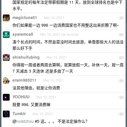
国家规定的每年法定带薪假期是 11 天，放到全球排名也是中下
水平。
magicluna01
Mar 10, 2021
25
你们如果能一边 996 一边消费国家也不用整这出来折腾了啊~
systemcall
Mar 10, 2021 via Android
26
凑个长点的时间，不然韭菜没时间去旅游，单靠那些大人的话没
那么好下手
shishuifubing
Mar 10, 2021
27
你得按一周或者两周去算啊，就算放假一天，补休一天，按一周
7 天减去 3 天连休 还是多放了一天
erwin985211
Mar 10, 2021
28
没其他理由，就是让你消费
YOOHUU
Mar 10, 2021
29
既要 996, 又要消费嘛
Tumblr
Mar 10, 2021
30
@
nuistzhou
#5 这。。。 不是法定操作么？