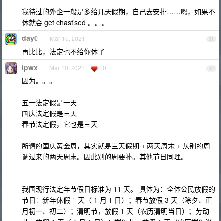
我待过的外企一般是多给几天假期，自己去安排……嗯，如果不
休就会 get chastised 。。。
day0
Mar 10, 2021
31
再比比，法定也不给你休了
ipwx
Mar 10, 2021
10
32
因为。。。
五一法定假是一天
国庆法定假是三天
春节法定假，它也是三天
所谓的国庆黄金周，其实就是三天假期 + 两天周末 + 从别的周
调过来的两天周末。因此别的周要补。其他节日同理。
====
我国现行法定年节假日标准为 11 天。 具体为：全体公民放假的
节日：新年休假 1 天（ 1 月 1 日）；春节放假 3 天（除夕、正
月初一、初二）；清明节，放假 1 天（农历清明当日）；劳动