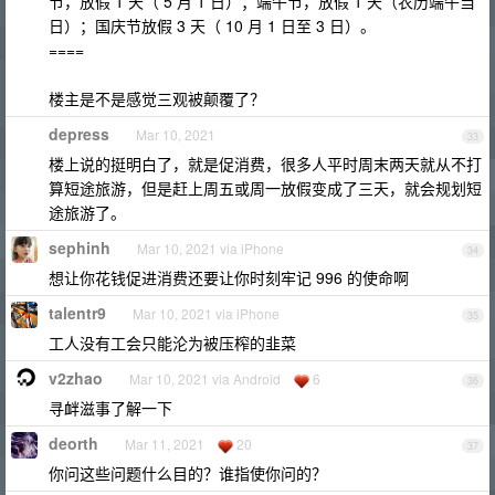
节，放假 1 天（ 5 月 1 日）；端午节，放假 1 天（农历端午当
日）；国庆节放假 3 天（ 10 月 1 日至 3 日）。
====
楼主是不是感觉三观被颠覆了？
depress
Mar 10, 2021
33
楼上说的挺明白了，就是促消费，很多人平时周末两天就从不打
算短途旅游，但是赶上周五或周一放假变成了三天，就会规划短
途旅游了。
sephinh
Mar 10, 2021 via iPhone
34
想让你花钱促进消费还要让你时刻牢记 996 的使命啊
talentr9
Mar 10, 2021 via iPhone
35
工人没有工会只能沦为被压榨的韭菜
v2zhao
Mar 10, 2021 via Android
6
36
寻衅滋事了解一下
deorth
Mar 11, 2021
20
37
你问这些问题什么目的？谁指使你问的？