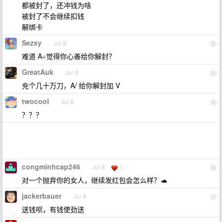
都被封了，还冲钱为啥
被封了不会继续扣钱
解绑卡
Sezxy
Jul 8
3
难道 A÷觉得你心善给你解封？
GreatAuk
Jul 8
4
充个几十万刀，A/ 给你解封加 V
twocool
Jul 8
5
？？？
congminhcap246
Jul 8
1
6
对一个抛弃你的女人，继续发红包会怎么样？🐢
jackerbauer
Jul 8
7
送钱呗，有钱使劲送