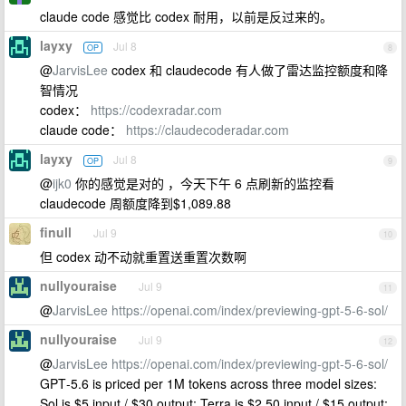
claude code 感觉比 codex 耐用，以前是反过来的。
layxy
Jul 8
OP
8
@
JarvisLee
codex 和 claudecode 有人做了雷达监控额度和降
智情况
codex：
https://codexradar.com
claude code：
https://claudecoderadar.com
layxy
Jul 8
OP
9
@
ijk0
你的感觉是对的 ，今天下午 6 点刷新的监控看
claudecode 周额度降到$1,089.88
finull
Jul 9
10
但 codex 动不动就重置送重置次数啊
nullyouraise
Jul 9
11
@
JarvisLee
https://openai.com/index/previewing-gpt-5-6-sol/
nullyouraise
Jul 9
12
@
JarvisLee
https://openai.com/index/previewing-gpt-5-6-sol/
GPT‑5.6 is priced per 1M tokens across three model sizes:
Sol is $5 input / $30 output; Terra is $2.50 input / $15 output;