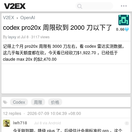
V2EX
OpenAI
›
codex pro20x 周限砍到 2000 刀以下了
0.66
By
layxy
at Jul 8 · 3117 views
记得上个月 pro20x 周限有 3000 刀左右，看 codex 雷达实测数据，
这几乎每天额度都在砍，今天看已经砍刀$1,922.70 ，已经低于
claude max 20x 的$2,470.00
Codex
周限
价格
12 replies
•
2026-07-09 10:04:39 +08:00
iwh718
Jul 8 via Android
1
今天刚到期，降级 plus 了，后续估计会用标准的 pro 。这个