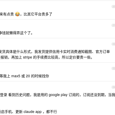
2
起来有点贵
，比其它平台贵多了
2
不挣钱就懒得弄这个了。
2
道发货具体是什么形式，我发货提供信用卡实时消费通知截图、官方订单
e 以用于报销，再加上 stripe 的手续费比较高，所以定价要贵一些。
2
我上 max5 或 20 的时候找你
2
登录 看到历史问题，我是用的 google play 订阅的，订阅还没到期，当
机、更新 claude app ，都不行