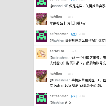
@
aerAzLNE
像是这样，关键咸鱼卖家
haAllen
Jul 8
苹果礼品卡 算低门槛吗？
csfreshman
Jul 8
OP
@
haAllen
请假具体怎么操作呢？你实际
aerAzLNE
Jul 8
@
csfreshman
#8 一个非国区账号，用
支付能力）购买礼品卡，然后给账号充值，
haAllen
Jul 8
@
csfreshman
手机用苹果美区 ID ，国内
立 bwh cn2gia 机房 ip(此条不必须).
csfreshman
Jul 8
OP
@
haAllen
#10