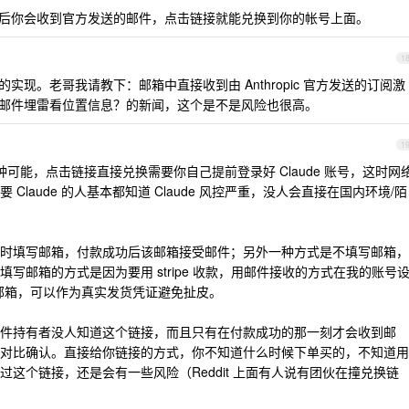
后你会收到官方发送的邮件，点击链接就能兑换到你的帐号上面。
1
现。老哥我请教下：邮箱中直接收到由 Anthropic 官方发送的订阅激
pic 邮件埋雷看位置信息？的新闻，这个是不是风险也很高。
1
种可能，点击链接直接兑换需要你自己提前登录好 Claude 账号，这时网
laude 的人基本都知道 Claude 风控严重，没人会直接在国内环境/陌
时填写邮箱，付款成功后该邮箱接受邮件；另外一种方式是不填写邮箱，
写邮箱的方式是因为要用 stripe 收款，用邮件接收的方式在我的账号
邮箱，可以作为真实发货凭证避免扯皮。
件持有者没人知道这个链接，而且只有在付款成功的那一刻才会收到邮
对比确认。直接给你链接的方式，你不知道什么时候下单买的，不知道用
这个链接，还是会有一些风险（Reddit 上面有人说有团伙在撞兑换链