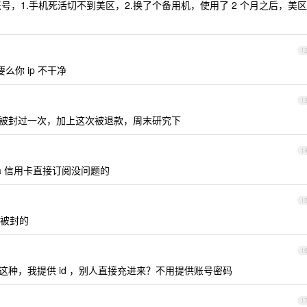
美区账号，1.手机死活切不到美区，2.换了个备用机，使用了 2 个月之后，美区
1
你 ip 不干净
1
，被封过一次，加上这次被退款，周末研究下
1
visa 信用卡直接订阅没问题的
1
被封的
1
种，我提供 id ，别人直接充进来？不用提供账号密码
1