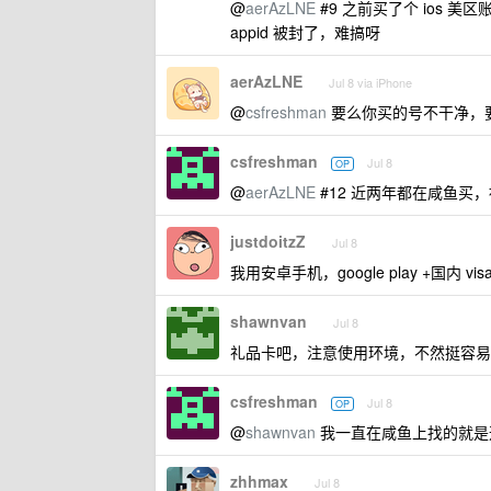
@
aerAzLNE
#9 之前买了个 ios 
appid 被封了，难搞呀
aerAzLNE
Jul 8 via iPhone
@
csfreshman
要么你买的号不干净，要么
csfreshman
Jul 8
OP
@
aerAzLNE
#12 近两年都在咸鱼买
justdoitzZ
Jul 8
我用安卓手机，google play +国内 
shawnvan
Jul 8
礼品卡吧，注意使用环境，不然挺容易
csfreshman
Jul 8
OP
@
shawnvan
我一直在咸鱼上找的就是这
zhhmax
Jul 8