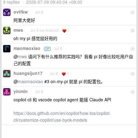
9 replies
•
2026-07-09 09:43:04 +08:00
ovtfkw
Jul 8
1
阿里大佬好
mws
Jul 8 via Android
1
2
oh my pi 感觉挺好用的
maomaoxiao
Jul 8
OP
3
@
mws
请问下有什么推荐的实践吗？我看 pi 好像比较吃用户自
己的配置
huangsijun17
Jul 8
1
4
@
maomaoxiao
#3 on-my-pi 就是 pi 的配置包。
yinmin
Jul 8
5
copilot cli 和 vscode copilot agent 能接 Claude API
https://docs.github.com/en/copilot/how-tos/copilot-
cli/customize-copilot/use-byok-models