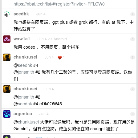
https://nbai.tech/list/#/register?inviter=FFLCW0
seedhk
Jun 4
4
我也想拼车网页端，gpt plus 或者 grok 都行，有的 at 我下，中
转站就算了
wxw1a1
Jun 4 via Android
5
我用 codex ，不用网页，蹲个拼车
chunktusei
Jun 4
1
6
@
seedhk
#4
@
jonsmith
#2 我有几个二验的号，应该可以登录网页端。送你
们
chunktusei
Jun 4
7
@
jonsmith
#2
@
seedhk
#4 eDk0OW45
argentea
Jun 4
8
@
chunktusei
大佬可以送我吗，我也是只用网页端，现在用的是
Gemini ，但有点拉跨，咸鱼买的便宜的 chatgpt 被封了