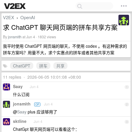
V2EX
OpenAI
›
求 ChatGPT 聊天网页端的拼车共享方案
By
jonsmith
at Jun 4 · 1832 views
我平时使用 ChatGPT 网页端的聊天，不使用 codex 。有这种需求的
拼车方案吗？用量不大，求个实惠点的拼车或者其他共享方案
ChatGPT
拼车
共享
11 replies
•
2026-06-05 10:01:08 +08:00
Saay
Jun 4
1
什么订阅
jonsmith
Jun 4
OP
2
@
Saay
plus 应该够用了
sktline
Jun 4
3
ChatGpt 聊天网页端可以看看这个：