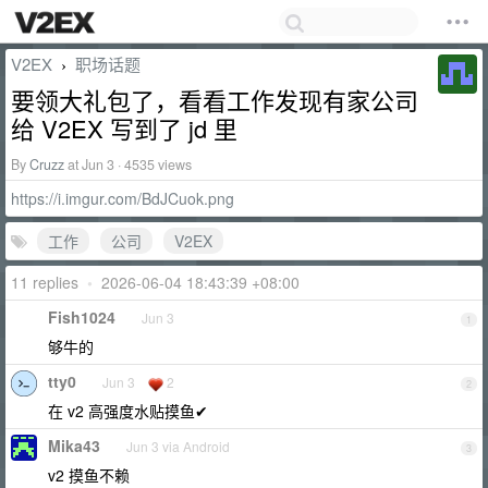
V2EX
职场话题
›
要领大礼包了，看看工作发现有家公司
给 V2EX 写到了 jd 里
By
Cruzz
at Jun 3 · 4535 views
https://i.imgur.com/BdJCuok.png
工作
公司
V2EX
11 replies
•
2026-06-04 18:43:39 +08:00
Fish1024
Jun 3
1
够牛的
tty0
Jun 3
2
2
在 v2 高强度水贴摸鱼✔
Mika43
Jun 3 via Android
3
v2 摸鱼不赖