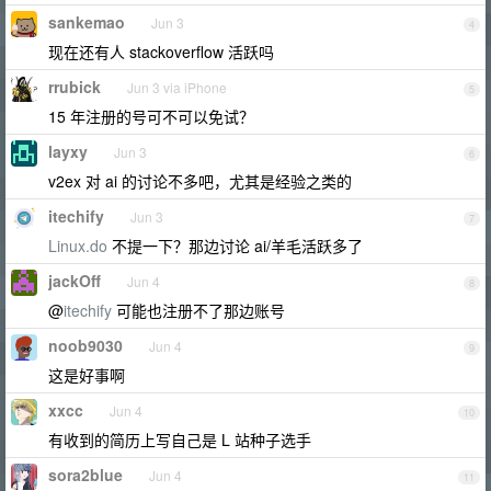
sankemao
Jun 3
4
现在还有人 stackoverflow 活跃吗
rrubick
Jun 3 via iPhone
5
15 年注册的号可不可以免试？
layxy
Jun 3
6
v2ex 对 ai 的讨论不多吧，尤其是经验之类的
itechify
Jun 3
7
Linux.do
不提一下？那边讨论 ai/羊毛活跃多了
jackOff
Jun 4
8
@
itechify
可能也注册不了那边账号
noob9030
Jun 4
9
这是好事啊
xxcc
Jun 4
10
有收到的简历上写自己是 L 站种子选手
sora2blue
Jun 4
11