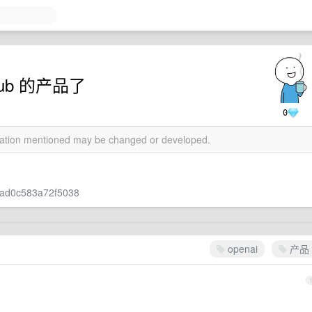
hub 的产品了
0
rmation mentioned may be changed or developed.
eaad0c583a72f5038
openai
产品