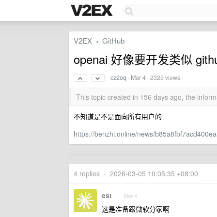
V2EX
GitHub
›
openai 好像要开发类似 git
cz2oq
·
Mar 4
· 2325 views
This topic created in 156 days ago, the info
不知道是不是面向所有用户的
https://benzhi.online/news/b85a8fbf7acd400
4 replies
•
2026-03-05 10:05:35 +08:00
est
Mar 4
这是准备跟微软分家啊