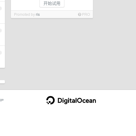
开始试用
2
Promoted by
ris
PRO
3
4
ge