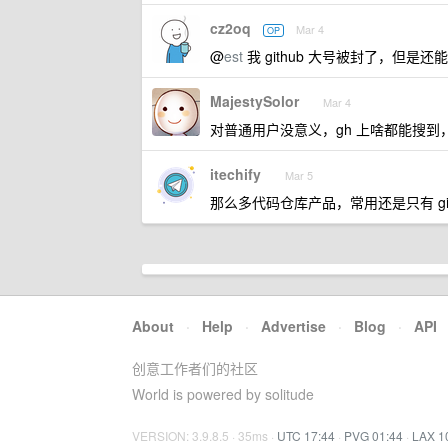
cz2oq
Mar 4
OP
@
est
我 github 大号被封了，但
MajestySolor
Mar 4
对普通用户没意义，gh 上啥都能搜到
itechify
Mar 5
那么多代码仓库产品，常用还是只有 git
About
·
Help
·
Advertise
·
Blog
·
API
创意工作者们的社区
World is powered by solitude
VERSION: 3.9.8.5 · 35ms ·
UTC 17:44
·
PVG 01:44
·
LAX 1