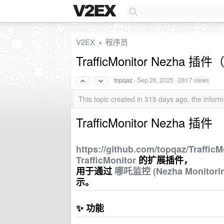
V2EX
程序员
›
TrafficMonitor Nez
topqaz
·
Sep 26, 2025
· 2817 views
This topic created in 315 days ago, the info
TrafficMonitor Nezha 插件
https://github.com/topqaz/Traffic
TrafficMonitor
的扩展插件，
用于通过
哪吒监控 (Nezha Monitori
示。
✨ 功能