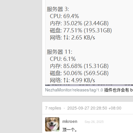
NezhaMonitor/releases/tag/1.0
插件也许会有 b
7 replies
•
2025-09-27 20:28:50 +08:00
mkroen
Sep 26, 2025
顶一个。