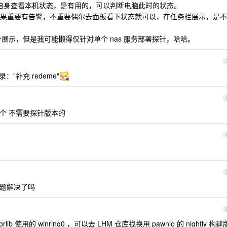
itor 自身查看本机状态，是有用的，可以判断电脑此时的状态。
果重要有告警，不重要偶尔去面板看下状态就可以，在任务栏展示，是不
个展示，但是我可能懒得仅针对单个 nas 服务部署探针，哈哈。
录："补充 redeme"
一个 不需要探针版本的
毒的问题解决了吗
torlib 使用的 winring0 ，可以去 LHM 仓库找换用 pawnio 的 nightly 构建