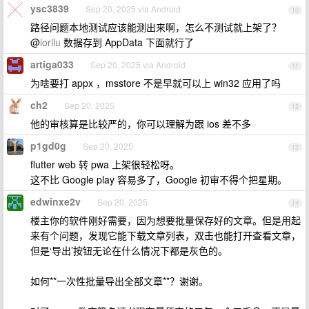
ysc3839
Sep 20, 2025 via Android
10
路径问题本地测试应该能测出来啊，怎么不测试就上架了？
@
iorilu
数据存到 AppData 下面就行了
artiga033
Sep 20, 2025 via Android
11
为啥要打 appx ，msstore 不是早就可以上 win32 应用了吗
ch2
Sep 20, 2025
12
他的审核算是比较严的，你可以理解为跟 ios 差不多
p1gd0g
Sep 20, 2025
13
flutter web 转 pwa 上架很轻松呀。
这不比 Google play 容易多了，Google 初审不得个把星期。
edwinxe2v
Sep 20, 2025
14
楼主你的软件刚好需要，因为想要批量保存好的文章。但是用起
来有个问题，发现它能下载文章列表，双击也能打开查看文章，
但是‘导出’按钮无论在什么情况下都是灰色的。
如何**一次性批量导出全部文章**？谢谢。