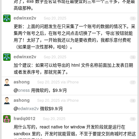
对了，exe 数字签名证书现在最便宜的三年一个三千多，不是最
高级那种。
edwinxe2v
Sep 20, 2025
15
更新：上面的问题发生在只采集了一个账号的数据的情况下。采
集两个账号之后，在账号之间点击切换了一下，‘导出’按钮就能
用了！太好了，一开始我还以为是要收费的，我都乐意付费呢
（如果是一次性那种，哈哈）。
edwinxe2v
Sep 20, 2025
16
加个建议：如果可以给导出的 html 文件名称前面加上发表日期
或者发表序号，那就完美了。
ashong
Sep 20, 2025 via iPhone
17
@
oness
用微软的，$9.9/月
ashong
Sep 20, 2025 via iPhone
18
@
edwinxe2v
微软$9.9/月
hwdq0012
Sep 20, 2025
19
用什么写的，react native for window 开发阶段就是运行在
sandbox 里的，开发时就能冒烟，不至于要提交到商城时才把这