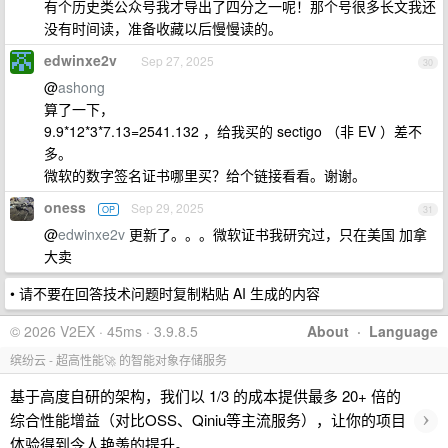
有个历史类公众号我才导出了四分之一呢！那个号很多长文我还
没有时间读，准备收藏以后慢慢读的。
edwinxe2v
Sep 27, 2025
30
@
ashong
算了一下，
9.9*12*3*7.13=2541.132 ，给我买的 sectigo （非 EV ）差不
多。
微软的数字签名证书哪里买？给个链接看看。谢谢。
oness
Sep 29, 2025
OP
31
@
edwinxe2v
更新了。。。微软证书我研究过，只在美国 加拿
大卖
• 请不要在回答技术问题时复制粘贴 AI 生成的内容
© 2026 V2EX · 45ms · 3.9.8.5
About
·
Language
缤纷云 - 超高性能🚀 的智能对象存储服务
基于高度自研的架构，我们以 1/3 的成本提供最多 20+ 倍的
›
综合性能增益（对比OSS、Qiniu等主流服务），让你的项目
体验得到令人艳羡的提升。