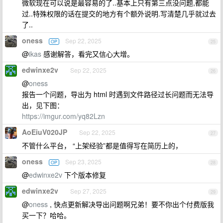
微软现在可以说是最容易的了..基本上只有第三点没问题,都能
过..特殊权限的话在提交的地方有个额外说明.写清楚几乎就过去
了..
oness
Sep 22, 2025
OP
25
@
ikas
感谢解答，看完又信心大增。
edwinxe2v
Sep 22, 2025
26
@
oness
报告一个问题，导出为 html 时遇到文件路径过长问题而无法导
出，见下图：
https://imgur.com/yq82Lzn
AoEiuV020JP
Sep 22, 2025
27
不管什么平台， “上架经验”都是值得写在简历上的，
oness
Sep 23, 2025
OP
28
@
edwinxe2v
下个版本修复
edwinxe2v
Sep 27, 2025
29
@
oness
, 快点更新解决导出问题啊兄弟！要不你出个付费版我
买一下？哈哈。