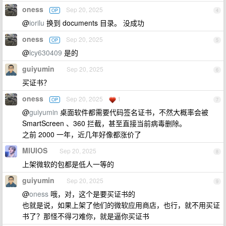
oness
Sep 20, 2025
OP
4
@
iorilu
换到 documents 目录。 没成功
oness
Sep 20, 2025
OP
5
@
lcy630409
是的
guiyumin
Sep 20, 2025
6
买证书？
oness
Sep 20, 2025
1
OP
7
@
guiyumin
桌面软件都需要代码签名证书，不然大概率会被
SmartScreen 、360 拦截，甚至直接当前病毒删除。
之前 2000 一年，近几年好像都涨价了
MIUIOS
Sep 20, 2025
8
上架微软的包都是低人一等的
guiyumin
Sep 20, 2025
9
@
oness
哦，对，这个是要买证书的
也就是说，如果上架了他们的微软应用商店，也行，就不用买证
书了？那怪不得刁难你，就是逼你买证书