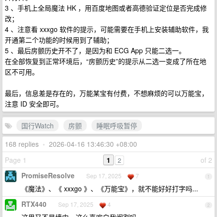
3 、手机上全局魔法 HK ，用百度地图或者高德验证定位是否完成修
改；
4 、注意看 xxxgo 软件的提示，可能需要在手机上安装辅助软件，我
开通第二个功能的时候用到了辅助；
5 、最后房颤历史开不了，是因为和 ECG App 只能二选一。
在全部恢复到正常环境后，“房颤历史”的提示从二选一变成了所在地
区不可用。
最后，信息差是存在的，万能某宝有付费，不想麻烦的可以万能宝，
注意 ID 安全即可。
国行Watch
房颤
睡眠呼吸暂停
168 replies
•
2026-04-16 13:46:30 +08:00
Page 1
1
of 2
2
PromiseResolve
Sep 17, 2025
7
1
《魔法》、《 xxxgo 》、《万能宝》，就不能好好打字吗...
RTX440
Sep 17, 2025
4
2