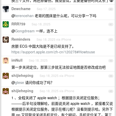
换三个文件，再还原备份。我没尝试，主要是备份时间太长了😭
Dewchame
Sep 17, 2025
40
@
terencehan
老哥的图床是什么呢，可以分享一下吗
RRR759
Sep 18, 2025
41
@
Gongdream
一样，连不上
Reminders
Sep 18, 2025 via iPhone
42
房颤 ECG 中国大陆是不是已经支持了。
https://support.apple.com/zh-cn/120278#Howtouse
imNull
Sep 18, 2025
43
第一步关闭定位，那第三步就无法验证地图是否修改成功吧
shijieheping
Sep 18, 2025 via iPhone
44
@
gtese
请问你成功了吗？
shijieheping
Sep 18, 2025 via iPhone
45
1 、全程关闭了 apple watch ；根据提示关闭定位服务；
———后半句没理解哈，前面说关闭 apple watch ，紧接着又说
根据提示关闭定位服务，提示在哪儿呢？没看到提示哈。另外下
面 op 又回复说关闭手机定位，有个疑问，手机定位关了，第三