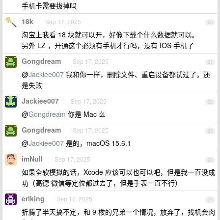
手机卡需要拔掉吗
18k
Sep 17, 2025
20
淘宝上我看 18 块就可以开，好像下载个什么数据就可以。
另外 LZ ，开通这个必须有手机才行吗，没有 IOS 手机了
Gongdream
Sep 17, 2025
21
@
Jackiee007
我和你一样，删除文件、重启设备都试过了。还
是失败
Jackiee007
Sep 17, 2025
22
@
Gongdream
你是 Mac 么
Gongdream
Sep 17, 2025
23
@
Jackiee007
是的，macOS 15.6.1
imNull
Sep 17, 2025
24
如果全软模拟的话，Xcode 应该可以也可以吧，但是我一直没成
功（高德 微信等定位都过去了，但是手表一直不行）
erlking
Sep 17, 2025
25
折腾了半天搞不定，和 9 楼的兄弟一个情况，放弃了，找机会肉