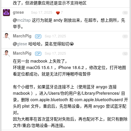
改了，但进健康应用还是显示不支持地区
gtese
Sep 17, 2025
7
10
@
mc2tap
这行为就是 andy 刚放出来，在超市，想上厕所，先
举手。
MarchPig
Sep 17, 2025
OP
11
@
gtese
哈哈哈，莫名觉得贴切😭
MarchPig
Sep 17, 2025
OP
12
在另一台 macbook 上失败了，
环境是 macOS 15.6.1 ，iPhone 18.6.2 ，修改定位，打开地图
看定位都成功，就是无法打开睡眠呼吸暂停
有个小细节，如果蓝牙总连接不上（使用蓝牙 anygo 连接
macbook ），进入/Users/你的用户名/Library/Preferences/ 目
录，删除 com.apple.bluetooth 和 com.apple.bluetoothuserd 开
头的 plist 文件，重启后，先忽略设备，再用 anygo 尝试蓝牙配
对。
因为大概率在首次蓝牙配对失败后，再也配对不上，就只有删除
文件/重启/忽略设备--再连接。