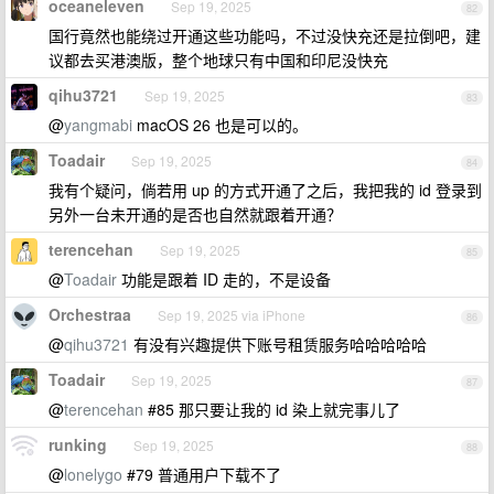
oceaneleven
Sep 19, 2025
82
国行竟然也能绕过开通这些功能吗，不过没快充还是拉倒吧，建
议都去买港澳版，整个地球只有中国和印尼没快充
qihu3721
Sep 19, 2025
83
@
yangmabi
macOS 26 也是可以的。
Toadair
Sep 19, 2025
84
我有个疑问，倘若用 up 的方式开通了之后，我把我的 id 登录到
另外一台未开通的是否也自然就跟着开通？
terencehan
Sep 19, 2025
85
@
Toadair
功能是跟着 ID 走的，不是设备
Orchestraa
Sep 19, 2025 via iPhone
86
@
qihu3721
有没有兴趣提供下账号租赁服务哈哈哈哈哈
Toadair
Sep 19, 2025
87
@
terencehan
#85 那只要让我的 id 染上就完事儿了
runking
Sep 19, 2025
88
@
lonelygo
#79 普通用户下载不了