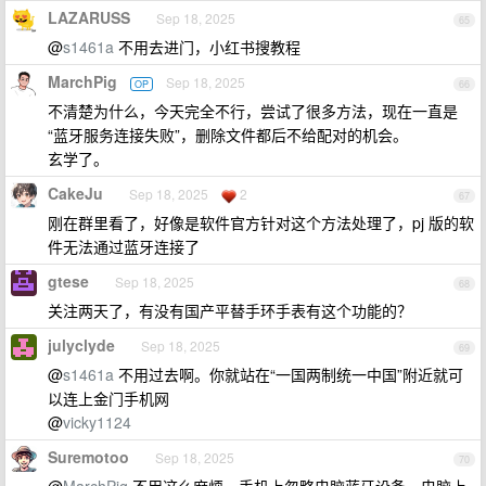
LAZARUSS
Sep 18, 2025
65
@
s1461a
不用去进门，小红书搜教程
MarchPig
Sep 18, 2025
OP
66
不清楚为什么，今天完全不行，尝试了很多方法，现在一直是
“蓝牙服务连接失败”，删除文件都后不给配对的机会。
玄学了。
CakeJu
Sep 18, 2025
2
67
刚在群里看了，好像是软件官方针对这个方法处理了，pj 版的软
件无法通过蓝牙连接了
gtese
Sep 18, 2025
68
关注两天了，有没有国产平替手环手表有这个功能的？
julyclyde
Sep 18, 2025
69
@
s1461a
不用过去啊。你就站在“一国两制统一中国”附近就可
以连上金门手机网
@
vicky1124
Suremotoo
Sep 18, 2025
70