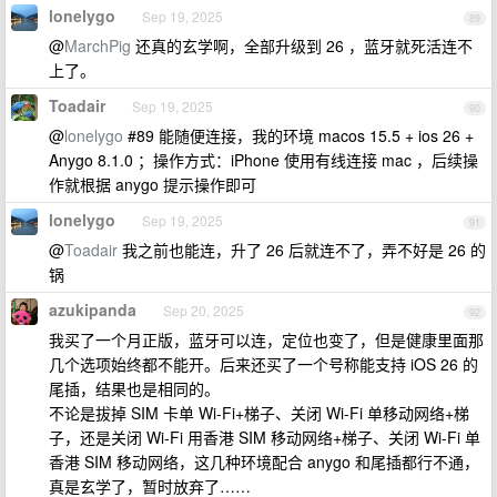
lonelygo
Sep 19, 2025
89
@
MarchPig
还真的玄学啊，全部升级到 26 ，蓝牙就死活连不
上了。
Toadair
Sep 19, 2025
90
@
lonelygo
#89 能随便连接，我的环境 macos 15.5 + ios 26 +
Anygo 8.1.0 ；操作方式：iPhone 使用有线连接 mac ，后续操
作就根据 anygo 提示操作即可
lonelygo
Sep 19, 2025
91
@
Toadair
我之前也能连，升了 26 后就连不了，弄不好是 26 的
锅
azukipanda
Sep 20, 2025
92
我买了一个月正版，蓝牙可以连，定位也变了，但是健康里面那
几个选项始终都不能开。后来还买了一个号称能支持 iOS 26 的
尾插，结果也是相同的。
不论是拔掉 SIM 卡单 Wi-Fi+梯子、关闭 Wi-Fi 单移动网络+梯
子，还是关闭 Wi-Fi 用香港 SIM 移动网络+梯子、关闭 Wi-Fi 单
香港 SIM 移动网络，这几种环境配合 anygo 和尾插都行不通，
真是玄学了，暂时放弃了……