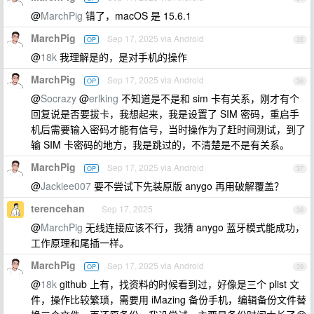
@
MarchPig
错了，macOS 是 15.6.1
MarchPig
Sep 17, 2025 via Android
OP
35
@
18k
我理解是的，是对手机的操作
MarchPig
Sep 17, 2025 via Android
OP
36
@
Socrazy
@
erlking
不知道是不是和 sim 卡有关系，刚才有个
回复说是否要拔卡，我想起来，我是设置了 SIM 密码，重启手
机后需要输入密码才能有信号，当时操作为了赶时间测试，到了
输 SIM 卡密码的地方，我是跳过的，不清楚是不是有关系。
MarchPig
Sep 17, 2025 via Android
OP
37
@
Jackiee007
要不尝试下先装原版 anygo 再用破解覆盖？
terencehan
Sep 17, 2025
38
@
MarchPig
无线连接应该不行，我猜 anygo 蓝牙模式能成功，
工作原理和尾插一样。
MarchPig
Sep 17, 2025 via Android
OP
39
@
18k
github 上有，找资料的时候看到过，好像是三个 plist 文
件，操作比较繁琐，需要用 iMazing 备份手机，编辑备份文件替