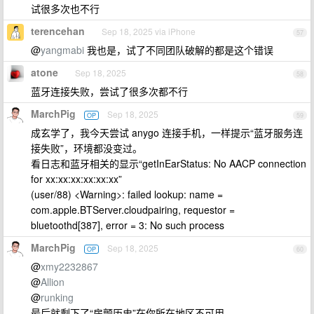
试很多次也不行
terencehan
Sep 18, 2025 via iPhone
57
@
yangmabi
我也是，试了不同团队破解的都是这个错误
atone
Sep 18, 2025
58
蓝牙连接失败，尝试了很多次都不行
MarchPig
Sep 18, 2025
OP
59
成玄学了，我今天尝试 anygo 连接手机，一样提示“蓝牙服务连
接失败”，环境都没变过。
看日志和蓝牙相关的显示“getInEarStatus: No AACP connection
for xx:xx:xx:xx:xx:xx”
(user/88) <Warning>: failed lookup: name =
com.apple.BTServer.cloudpairing, requestor =
bluetoothd[387], error = 3: No such process
MarchPig
Sep 18, 2025
OP
60
@
xmy2232867
@
Allion
@
runking
最后就剩下了“房颤历史”在你所在地区不可用。