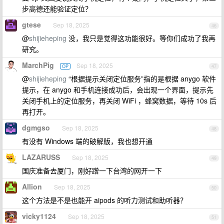
步高德还能验证定位？
gtese
Sep 18, 2025
46
@
shijieheping
没，我只是觉得这功能很好。等你们成功了我再
研究。
MarchPig
Sep 18, 2025
OP
47
@
shijieheping
“根据提示关闭定位服务”指的是根据 anygo 软件
提示，在 anygo 和手机连接成功后，会出现一个界面，提示先
关闭手机上的定位服务，再关闭 WiFi ，蜂窝数据，等待 10s 后
再打开。
dgmgso
Sep 18, 2025
48
有没有 Windows 端的破解版，我也想开通
LAZARUSS
Sep 18, 2025
49
国庆准备去厦门，刚好蹭一下台湾的网开一下
Allion
Sep 18, 2025
50
这个方法是不是也能开 aipods 的听力测试和助听器？
vicky1124
Sep 18, 2025
51