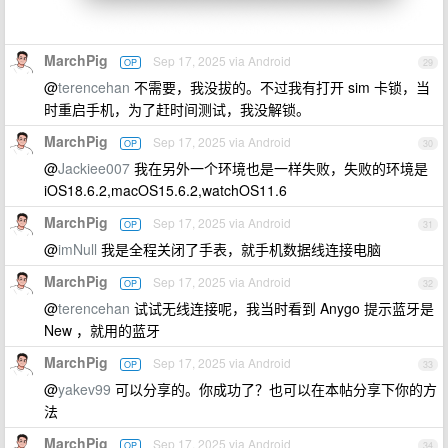
MarchPig
Sep 17, 2025 via Android
OP
29
@
terencehan
不需要，我没拔的。不过我有打开 sim 卡锁，当
时重启手机，为了赶时间测试，我没解锁。
MarchPig
Sep 17, 2025 via Android
OP
30
@
Jackiee007
我在另外一个环境也是一样失败，失败的环境是
iOS18.6.2,macOS15.6.2,watchOS11.6
MarchPig
Sep 17, 2025 via Android
OP
31
@
imNull
我是全程关闭了手表，就手机数据线连接电脑
MarchPig
Sep 17, 2025 via Android
OP
32
@
terencehan
试试无线连接呢，我当时看到 Anygo 提示蓝牙是
New ，就用的蓝牙
MarchPig
Sep 17, 2025 via Android
OP
33
@
yakev99
可以分享的。你成功了？也可以在本帖分享下你的方
法
MarchPig
Sep 17, 2025 via Android
OP
34