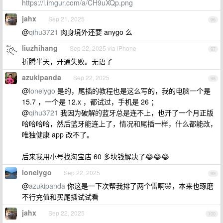
https://i.imgur.com/a/CH9uXQp.png
jahx
Sep 21, 2025
96
@
qihu3721
肉身境外还要 anygo 么
liuzhihang
Sep 22, 2025 via iPhone
97
折腾半天，开通失败。无语了
azukipanda
Sep 22, 2025
98
@
lonelygo
是的，尾插的教程也是这么写的，我的电脑一个是
15.7 ，一个是 12.x ，都试过，手机是 26 ；
@
qihu3721
我因为破解的蓝牙总是连不上，也开了一个月正版
哈哈哈哈，然后蓝牙能连上了，情况和尾插一样，什么都能改，
唯独健康 app 改不了。
后来我用小号找淘宝店 60 多块钱解决了😂😂😂
lonelygo
Sep 22, 2025
99
@
azukipanda
你这是一下次帮我排了两个雷啊🤣，本来也琢磨
不行充值和买尾插试试看
jahx
Sep 22, 2025
100