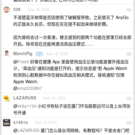
339
Sep 18, 2025
61
不清楚蓝牙故障是否因使用了破解版导致。之前曾买了 AnyGo
的正版永久会员，但现在实在提不起劲来继续折腾。
因为曾经去过一次香港，楼主提到的那两个功能在那里已经全部
开启。除非现在还能再激活高血压模式……
MarchPig
Sep 18, 2025
OP
62
@
Free3
好像在健康 App 里面使用血压记录功能是要外接血压
计，“高血压”通知功能是打开的，提示信息是“若 Apple Watch
检测到心脏数据中存在疑似高血压相关模式，接收通知”仅限
Apple Watch.
@
xmy2232867
LAZARUSS
Sep 18, 2025
63
@
vicky1124
小红书有帖子说在厦门环岛路那边可以连上台湾信
号开通
s1461a
Sep 18, 2025
64
@
LAZARUSS
厦门怎么接台湾网络，有教程吗？不是去金门吧