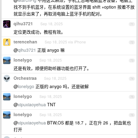
@
MarchPig
不用这么麻烦，手机上忽略电脑蓝牙设备，电脑上
找不到手机蓝牙，在系统设置的蓝牙界面 shift +option 按着不放
就显示出来了，再取消电脑上蓝牙手机的配对。
qihu3721
Sep 18, 2025
71
定位更改成功，教程有效。
terencehan
Sep 18, 2025 via iPhone
72
@
qihu3721
正版 anygo 嘛
lonelygo
Sep 18, 2025
73
还是有效，顺便把助听器功能也打开了。
Orchestraa
Sep 18, 2025
74
@
lonelygo
正版的 anygo 吗，还是破解
lonelygo
Sep 18, 2025
75
@
xipuxiaoyehua
TNT
lonelygo
Sep 18, 2025
76
@
xipuxiaoyehua
BTW,OS 都是 18.7 ，正在升 26 ，把血氧也
打开