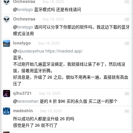
Orchestraa
Sep 18, 2025
77
@
lonelygo
蓝牙模式吗 还是有线请问
Orchestraa
Sep 18, 2025
78
@
lonelygo
请问可以分享下你那边的软件吗，我这边下载的蓝牙
模式没法用
lonelygo
Sep 19, 2025
79
@
xipuxiaoyehua
https://macked.app/
蓝牙。
不过刚开始几遍蓝牙没搞定，我就接线让装了补丁，然后线没
拔，接着用蓝牙折腾。
好消息是，升级了 26 之后，貌似不用再来一遍，直接就有高血
压了
qihu3721
Sep 19, 2025
80
@
terencehan
是的 8 折 $96 买的永久版 买二送一的那个
madeshin
Sep 19, 2025
81
所以成功的人都是没升级 26 的吗
感觉是升了 26 就不行了