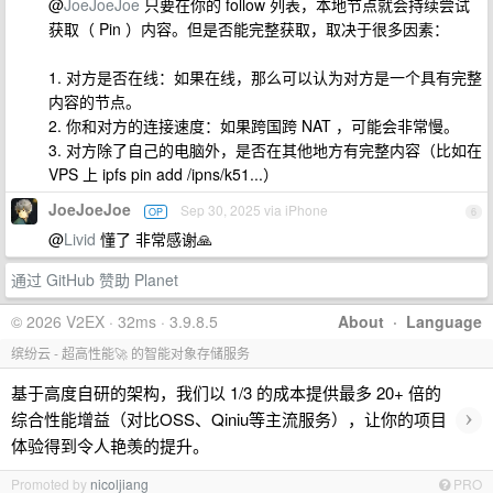
@
JoeJoeJoe
只要在你的 follow 列表，本地节点就会持续尝试
获取（ Pin ）内容。但是否能完整获取，取决于很多因素：
1. 对方是否在线：如果在线，那么可以认为对方是一个具有完整
内容的节点。
2. 你和对方的连接速度：如果跨国跨 NAT ，可能会非常慢。
3. 对方除了自己的电脑外，是否在其他地方有完整内容（比如在
VPS 上 ipfs pin add /ipns/k51...）
JoeJoeJoe
Sep 30, 2025 via iPhone
OP
6
@
Livid
懂了 非常感谢🙏
通过 GitHub 赞助 Planet
© 2026 V2EX · 32ms · 3.9.8.5
About
·
Language
缤纷云 - 超高性能🚀 的智能对象存储服务
基于高度自研的架构，我们以 1/3 的成本提供最多 20+ 倍的
›
综合性能增益（对比OSS、Qiniu等主流服务），让你的项目
体验得到令人艳羡的提升。
Promoted by
nicoljiang
PRO