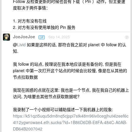
Follow 及检查更新的时候也会有下载（ Pin ）动作，但主要速
度取决于两件事情：
1. 对方有没有在线
2. 对方有没有使用单独的 Pin 服务
JoeJoeJoe
Sep 14, 2025
OP
2
@
Livid
如果是这样的话, 那符合我之前对 planet 中 follow 的认
知.
我 follow 的站点, 按理说在我本地应该是有备份的, 但是我在
planet 中第一次打开这个站点的时候会比较慢, 像是在从其他的
节点拉取数据
我现在困惑的点就在这里: 我也是一个节点, 我在我自己的机器上
访问, 为啥要去其他节点获取数据呢?
我录制了一个小视频可以辅助描述一下我机器上的现象:
https://k51qzi5uqu5dm8nq5cjppi7stk48m96iv0cegjhut4lzeef6c
4t12ygwrowae4.eth.sucks/?id=1B86D6DB-E8FA-484C-A0AB-
DB64B2007042