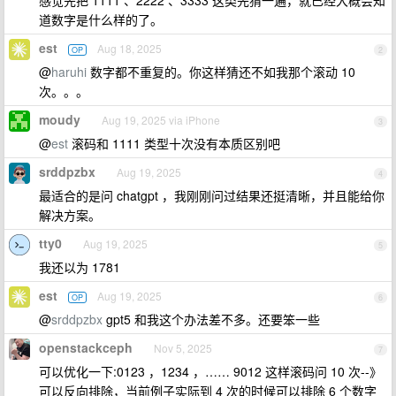
感觉先把 1111 、2222 、3333 这类先猜一遍，就已经大概会知
道数字是什么样的了。
est
Aug 18, 2025
OP
2
@
haruhi
数字都不重复的。你这样猜还不如我那个滚动 10
次。。。
moudy
Aug 19, 2025 via iPhone
3
@
est
滚码和 1111 类型十次没有本质区别吧
srddpzbx
Aug 19, 2025
4
最适合的是问 chatgpt ，我刚刚问过结果还挺清晰，并且能给你
解决方案。
tty0
Aug 19, 2025
5
我还以为 1781
est
Aug 19, 2025
OP
6
@
srddpzbx
gpt5 和我这个办法差不多。还要笨一些
openstackceph
Nov 5, 2025
7
可以优化一下:0123 ，1234 ，…… 9012 这样滚码问 10 次--》
可以反向排除，当前例子实际到 4 次的时候可以排除 6 个数字