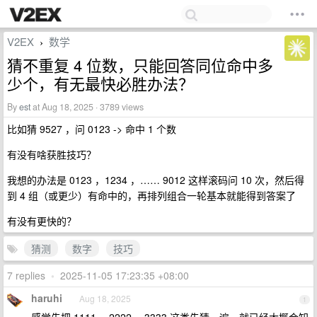
V2EX
数学
›
猜不重复 4 位数，只能回答同位命中多
少个，有无最快必胜办法？
By
est
at Aug 18, 2025 · 3789 views
比如猜 9527 ，问 0123 -> 命中 1 个数
有没有啥获胜技巧？
我想的办法是 0123 ，1234 ，…… 9012 这样滚码问 10 次，然后得
到 4 组（或更少）有命中的，再排列组合一轮基本就能得到答案了
有没有更快的？
猜测
数字
技巧
7 replies
•
2025-11-05 17:23:35 +08:00
haruhi
Aug 18, 2025
1