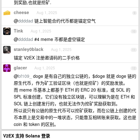
到奖励,也就是挖矿.
cheese
Aug 1, 2025
9
@
ddddad
链上智能合约代币都是锚定空气
Tink
Aug 1, 2025
10
@
ddddad
#4 meme 币都是虚空锚定
stanley0black
Aug 1, 2025
11
锚定 V2EX 注册邀请码的二手价格
glacer
Aug 1, 2025
12
@
bf109_
doge 是有自己的独立公链的，$doge 就是 doge 链的
原生代币，作为矿工验证区块（也就是挖矿）的奖励发放。
而 meme 币基本上都基于 ETH 的 ERC 20 标准，或 SOL 的
SPL 标准创建，它们没有独立区块链，可以理解为是在 ETH 和
SOL 链上创建发行的，也就无法作为挖矿奖励获取到。
所以说只有公链的原生代币可以挖矿获取，而在公链上创建的代
币本质上是交易中的一堆状态，只能靠互相转账来获取。这也是
coin 和 token 的区别。
V2EX 支持 Solana 登录