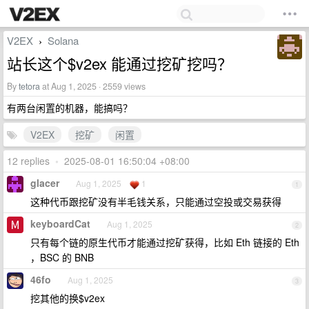
V2EX
Solana
›
站长这个$v2ex 能通过挖矿挖吗？
By
tetora
at Aug 1, 2025 · 2559 views
有两台闲置的机器，能搞吗？
V2EX
挖矿
闲置
12 replies
•
2025-08-01 16:50:04 +08:00
glacer
Aug 1, 2025
1
1
这种代币跟挖矿没有半毛钱关系，只能通过空投或交易获得
keyboardCat
Aug 1, 2025
2
只有每个链的原生代币才能通过挖矿获得，比如 Eth 链接的 Eth
，BSC 的 BNB
46fo
Aug 1, 2025
3
挖其他的换$v2ex