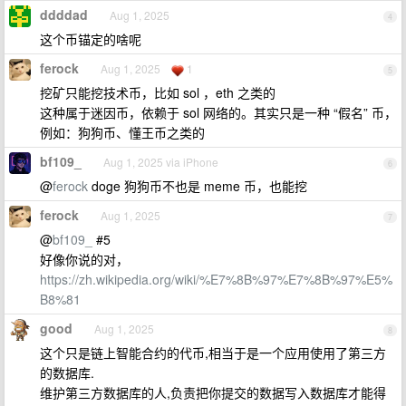
ddddad
Aug 1, 2025
4
这个币锚定的啥呢
ferock
Aug 1, 2025
1
5
挖矿只能挖技术币，比如 sol ，eth 之类的
这种属于迷因币，依赖于 sol 网络的。其实只是一种 “假名” 币，
例如：狗狗币、懂王币之类的
bf109_
Aug 1, 2025 via iPhone
6
@
ferock
doge 狗狗币不也是 meme 币，也能挖
ferock
Aug 1, 2025
7
@
bf109_
#5
好像你说的对，
https://zh.wikipedia.org/wiki/%E7%8B%97%E7%8B%97%E5%
B8%81
good
Aug 1, 2025
8
这个只是链上智能合约的代币,相当于是一个应用使用了第三方
的数据库.
维护第三方数据库的人,负责把你提交的数据写入数据库才能得