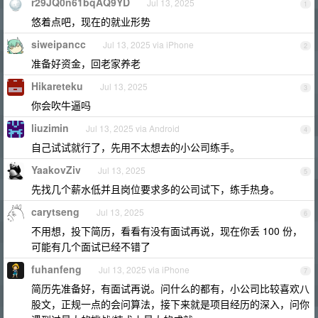
r29JQ0n61bqAQ9YD
Jul 13, 2025
1
悠着点吧，现在的就业形势
siweipancc
Jul 13, 2025 via iPhone
2
准备好资金，回老家养老
Hikareteku
Jul 13, 2025
3
你会吹牛逼吗
liuzimin
Jul 13, 2025 via Android
4
自己试试就行了，先用不太想去的小公司练手。
YaakovZiv
Jul 13, 2025
5
先找几个薪水低并且岗位要求多的公司试下，练手热身。
carytseng
Jul 13, 2025
6
不用想，投下简历，看看有没有面试再说，现在你丢 100 份，
可能有几个面试已经不错了
fuhanfeng
Jul 13, 2025 via iPhone
7
简历先准备好，有面试再说。问什么的都有，小公司比较喜欢八
股文，正规一点的会问算法，接下来就是项目经历的深入，问你