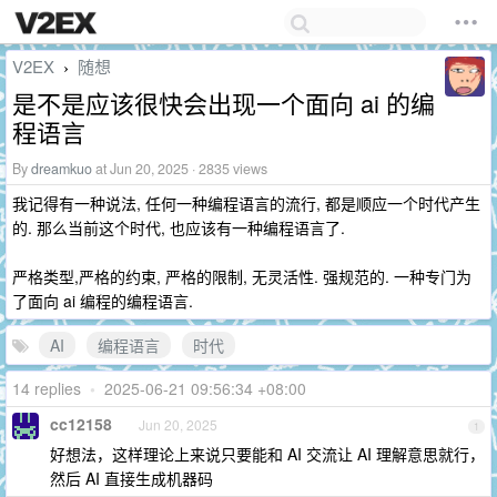
V2EX
随想
›
是不是应该很快会出现一个面向 ai 的编
程语言
By
dreamkuo
at Jun 20, 2025 · 2835 views
我记得有一种说法, 任何一种编程语言的流行, 都是顺应一个时代产生
的. 那么当前这个时代, 也应该有一种编程语言了.
严格类型,严格的约束, 严格的限制, 无灵活性. 强规范的. 一种专门为
了面向 ai 编程的编程语言.
AI
编程语言
时代
14 replies
•
2025-06-21 09:56:34 +08:00
cc12158
Jun 20, 2025
1
好想法，这样理论上来说只要能和 AI 交流让 AI 理解意思就行，
然后 AI 直接生成机器码