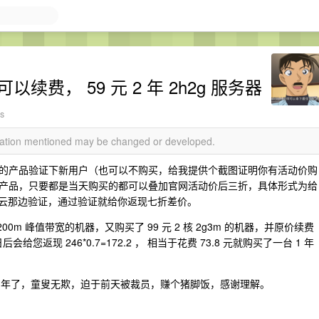
续费， 59 元 2 年 2h2g 服务器
ws
rmation mentioned may be changed or developed.
的产品验证下新用户（也可以不购买，给我提供个截图证明你有活动价购
产品，只要都是当天购买的都可以叠加官网活动价后三折，具体形式为给
阿里云那边验证，通过验证就给你返现七折差价。
200m 峰值带宽的机器，又购买了 99 元 2 核 2g3m 的机器，并原价续费
会给您返现 246*0.7=172.2 ， 相当于花费 73.8 元就购买了一台 1 年
 6 年了，童叟无欺，迫于前天被裁员，赚个猪脚饭，感谢理解。