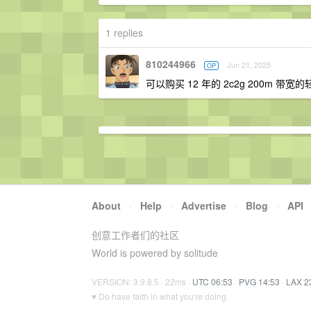
1 replies
810244966
Jun 21, 2025
OP
可以购买 12 年的 2c2g 200m 带
About
·
Help
·
Advertise
·
Blog
·
API
创意工作者们的社区
World is powered by solitude
VERSION: 3.9.8.5 · 22ms ·
UTC 06:53
·
PVG 14:53
·
LAX 2
♥ Do have faith in what you're doing.