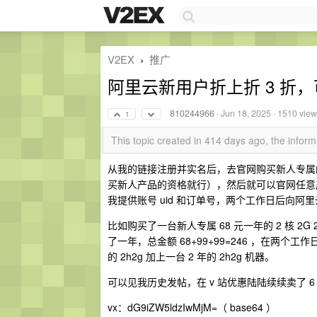
V2EX
推广
›
阿里云新用户折上折 3 折，可以
810244966
·
Jun 18, 2025
· 1510 vie
1
This topic created in 414 days ago, the info
从我的链接注册并实名后，去官网购买新人专属
买新人产品的资格就行），然后就可以官网任意
我提供账号 uid 和订单号，两个工作日后向
比如购买了一台新人专属 68 元一年的 2 核 2G 
了一年，总金额 68+99+99=246 ，在两个工作日后
的 2h2g 加上一台 2 年的 2h2g 机器。
可以见我历史发帖，在 v 站优惠陆陆续续卖了
vx：dG9iZW5ldzIwMjM=（ base64 ）