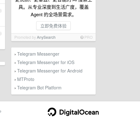
具。从专业深度到生活广度，覆盖
2
Agent 的全场景需求。
立即免费体验
3
Promoted by
AnySearch
PRO
Telegram Messenger
›
Telegram Messenger for iOS
›
Telegram Messenger for Android
›
MTProto
›
Telegram Bot Platform
›
e