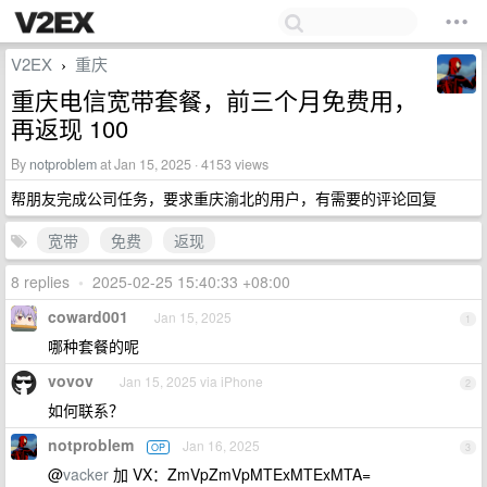
V2EX
重庆
›
重庆电信宽带套餐，前三个月免费用，
再返现 100
By
notproblem
at Jan 15, 2025 · 4153 views
帮朋友完成公司任务，要求重庆渝北的用户，有需要的评论回复
宽带
免费
返现
8 replies
•
2025-02-25 15:40:33 +08:00
coward001
Jan 15, 2025
1
哪种套餐的呢
vovov
Jan 15, 2025 via iPhone
2
如何联系？
notproblem
Jan 16, 2025
OP
3
@
vacker
加 VX：ZmVpZmVpMTExMTExMTA=