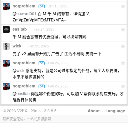
notproblem
Jan 16, 2025
OP
4
@
coward001
百 M 千 M 的都有，详情加 V：
ZmVpZmVpMTExMTExMTA=
easitab
Feb 24, 2025
5
千 M 融合宽带有优惠没得，可以携号转网
wick
Feb 25, 2025
6
完了 v2 里面都开始打广告了 生活不易啊 支持一下
notproblem
Feb 25, 2025
OP
7
@
wick
感谢支持，就是公司过年指定的任务，每个人都要搞，
本来不是搞这种的
notproblem
Feb 25, 2025
OP
8
@
easitab
你是哪个街道的呀，可以加 V 帮你联系对应支局，才
晓得具体优惠
© 2026 V2EX · 29ms · 3.9.8.5
About
·
Language
隐私安全无忧，一站式多源搜索