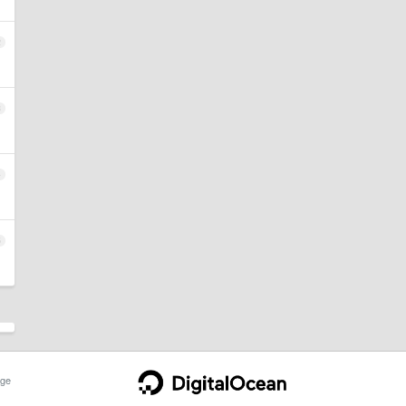
2
3
4
5
ge