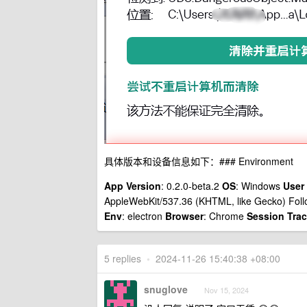
具体版本和设备信息如下：### Environment
App Version
: 0.2.0-beta.2
OS
: Windows
User
AppleWebKit/537.36 (KHTML, like Gecko) Follo
Env
: electron
Browser
: Chrome
Session Trac
5 replies
•
2024-11-26 15:40:38 +08:00
snuglove
Nov 15, 2024