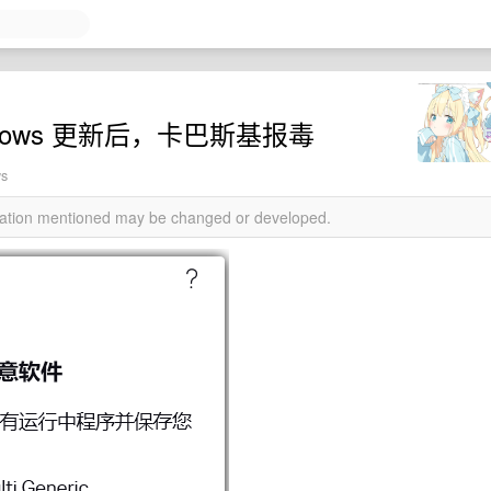
2 Windows 更新后，卡巴斯基报毒
ws
rmation mentioned may be changed or developed.