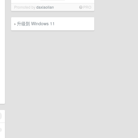
Promoted by
daxiaolian
PRO
升级到 Windows 11
›
1