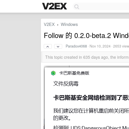
V2EX
Windows
›
Follow 的 0.2.0-beta.
Paradox4068
·
Nov 10, 2024
· 2653 vie
This topic created in 635 days ago, the info