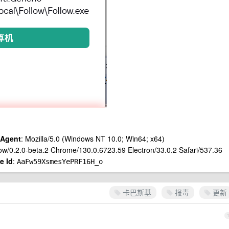
 Agent
: Mozilla/5.0 (Windows NT 10.0; Win64; x64)
w/0.2.0-beta.2 Chrome/130.0.6723.59 Electron/33.0.2 Safari/537.36
e Id
:
AaFw59XsmesYePRF16H_o
卡巴斯基
报毒
更新