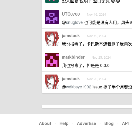
没人回复 说明了 空口无凭 😂😂
UTC0700
Nov 16, 2024
@
snuglove
也可能是没有人用，风头
jamstack
Nov 19, 2024
我也报毒了，卡巴斯基连着删了我两次
markbinder
Nov 25, 2024
我也报毒了，但是是 0.3.0
jamstack
Nov 26, 2024
@
wdkbsyc1992
issue 提了半个月
About
·
Help
·
Advertise
·
Blog
·
API