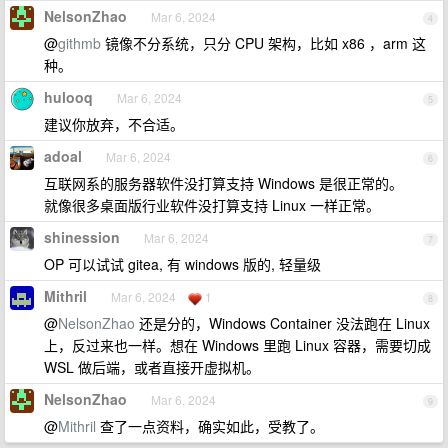
NelsonZhao
Mar 6, 2024
4
@
githmb
镜像不分系统，只分 CPU 架构，比如 x86 ，arm 这
种。
hulooq
Mar 6, 2024
5
建议你放弃，不合适。
adoal
Mar 6, 2024
6
互联网系的服务器软件没打算支持 Windows 是很正常的。
就像很多桌面版行业软件没打算支持 Linux 一样正常。
shinession
Mar 6, 2024
7
OP 可以试试 gitea, 有 windows 版的, 轻量级
Mithril
Mar 6, 2024
1
8
@
NelsonZhao
还是分的，Windows Container 没法跑在 Linux
上，反过来也一样。想在 Windows 里跑 Linux 容器，需要切成
WSL 做后端，或者直接开虚拟机。
NelsonZhao
Mar 6, 2024
9
@
Mithril
查了一点资料，确实如此，受教了。