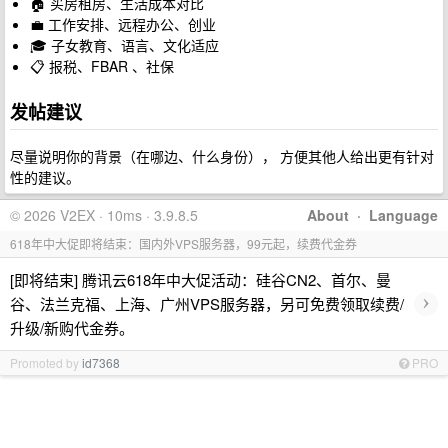
🏠 买房租房、生活成本对比
💼 工作安排、远程办公、创业
🎓 子女教育、语言、文化适应
📋 报税、FBAR 、社保
发帖建议
尽量说明你的背景（在哪边、什么身份）， 方便其他人给出更有针对
性的建议。
© 2026 V2EX · 10ms · 3.9.8.5
About
·
Language
618年中大促即将结束：国内外VPS服务器，99元起，续费代金券
[即将结束] 腾讯云618年中大促活动：硅谷CN2、首尔、曼
›
谷、法兰克福、上海、广州VPS服务器，另可免费领取续费/
升级/新购代金券。
Promoted by
id7368
PRO