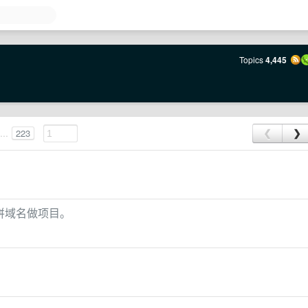
Topics
4,445
...
223
❮
❯
 三拼域名做项目。