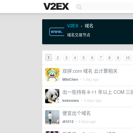
V2EX
域名
›
域名交易节点
1
2
3
4
5
6
7
8
9
10
双拼.com 域名 云计算相关
MiloChen
•
1 day ago
出一些持有 8-11 年以上 COM
kekeones
•
3 days ago
便宜出个域名
di1012
•
3 days ago