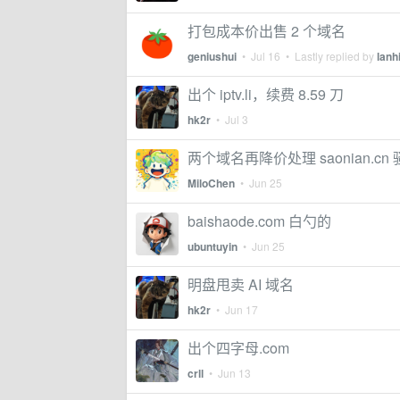
打包成本价出售 2 个域名
geniushui
•
Jul 16
• Lastly replied by
lanh
出个 iptv.li，续费 8.59 刀
hk2r
•
Jul 3
两个域名再降价处理 saonian.cn 骚年
MiloChen
•
Jun 25
baishaode.com 白勺的
ubuntuyin
•
Jun 25
明盘甩卖 AI 域名
hk2r
•
Jun 17
出个四字母.com
crll
•
Jun 13