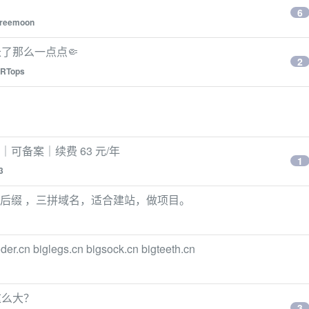
6
freemoon
了那么一点点🤏
2
RTops
域名｜可备案｜续费 63 元/年
1
3
M 后缀 ，三拼域名，适合建站，做项目。
.cn biglegs.cn bigsock.cn bigteeth.cn
这么大？
3