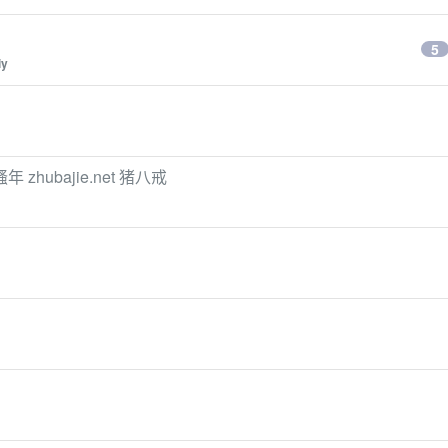
5
iy
 zhubajie.net 猪八戒