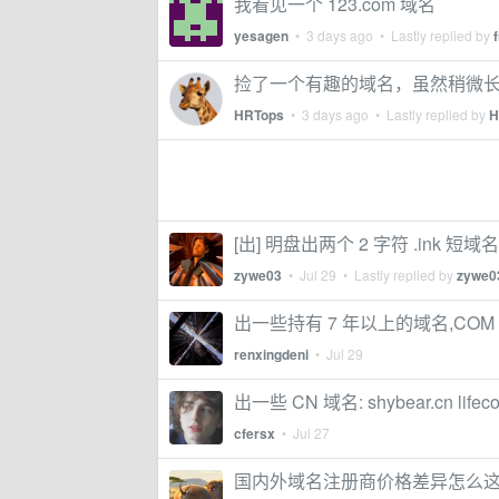
我看见一个 123.com 域名
yesagen
•
3 days ago
• Lastly replied by
捡了一个有趣的域名，虽然稍微长
HRTops
•
3 days ago
• Lastly replied by
H
[出] 明盘出两个 2 字符 .ink 短
zywe03
•
Jul 29
• Lastly replied by
zywe0
出一些持有 7 年以上的域名,CO
renxingdeni
•
Jul 29
出一些 CN 域名: shybear.cn lifecoder
cfersx
•
Jul 27
国内外域名注册商价格差异怎么